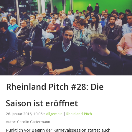
Rheinland Pitch #28: Die
Saison ist eröffnet
26. Januar 2016, 10:06 ::
Allgemein
|
Rheinland-Pitch
Autor: Carolin Gattermann
Pünktlich vor Beginn der Karnevalssession startet auch