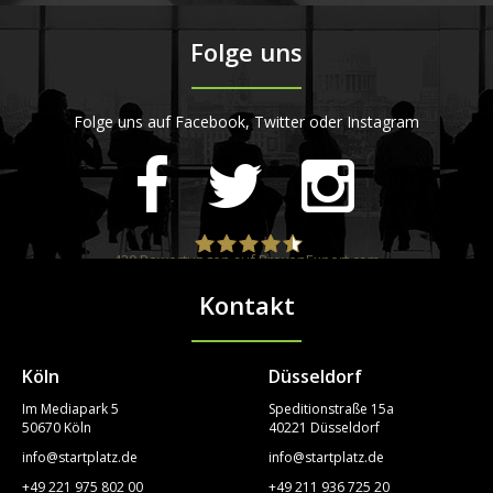
Folge uns
Folge uns auf Facebook, Twitter oder Instagram
420
Bewertungen auf ProvenExpert.com
Kontakt
STARTPLATZ
Köln
Düsseldorf
Im Mediapark 5
Speditionstraße 15a
50670 Köln
40221 Düsseldorf
info@startplatz.de
info@startplatz.de
+49 221 975 802 00
+49 211 936 725 20