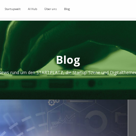
Startupwelt
AI Hub
Über uns
Blog
Blog
ews rund um den STARTPLATZ, die Startup-Szene und Digitaltheme