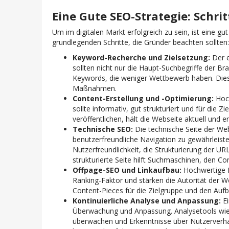
Eine Gute SEO-Strategie: Schri
Um im digitalen Markt erfolgreich zu sein, ist eine gu
grundlegenden Schritte, die Gründer beachten sollten:
Keyword-Recherche und Zielsetzung:
Der e
sollten nicht nur die Haupt-Suchbegriffe der Br
Keywords, die weniger Wettbewerb haben. Diese
Maßnahmen
.
Content-Erstellung und -Optimierung:
Hoch
sollte informativ, gut strukturiert und für die 
veröffentlichen, hält die Webseite aktuell und e
Technische SEO:
Die technische Seite der Web
benutzerfreundliche Navigation zu gewährleist
Nutzerfreundlichkeit, die Strukturierung der URL
strukturierte Seite hilft Suchmaschinen, den C
Offpage-SEO und Linkaufbau:
Hochwertige B
Ranking-Faktor und stärken die Autorität der W
Content-Pieces für die Zielgruppe und den Aufb
Kontinuierliche Analyse und Anpassung:
E
Überwachung und Anpassung. Analysetools wie G
überwachen und Erkenntnisse über Nutzerverhalt