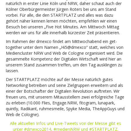
natürlich in erster Linie Köln und NRW, daher schaut auch der
Kölner Oberbürgermeister Jürgen Roters bei uns am Stand
vorbei. Für alle, die den STARTPLATZ und alles was dazu
gehört näher kennen lernen möchten, empfehlen wir einen
Besuch bei unseren „Five Hot Minutes. Am Mittwoch Mittag
werden wir uns für alle innerhalb kürzester Zeit präsentieren.
Im Rahmen der dmexco findet am Mittwochabend ein get-
together unter dem Namen „Hi5@dmexco“ statt, welches von
Mediencluster NRW und Web de Cologne organisiert wird. Die
gesammelte Kompetenz der Digitalen Wirtschaft wird hier an
unserem Stand zusammen treffen, um den Tag ausklingen zu
lassen.
Der STARTPLATZ möchte auf der Messe natürlich gutes
Networking betreiben und seine Zielgruppen erweitern und als
einer der Botschafter der Digitalen Revolution auftreten. Wir
freuen uns, mit unserem Mitausstellern zwei erfolgreiche Tage
zu erleben (10.000 Flies, Engage.NRW, fitogram, lunapark,
quintly, Radikant, ruhmesmeile, Spyke Media, TheAppGuys und
Web de Cologne).
Alle aktuellen Infos und Live-Tweets von der Messe gibt es
unter #dmexco2014, #medienNRW und #STARTPLATZ.