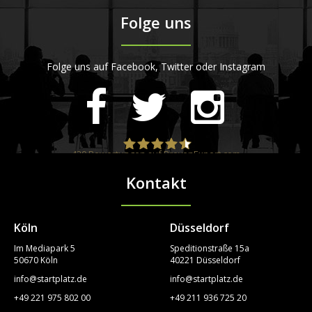
Folge uns
Folge uns auf Facebook, Twitter oder Instagram
420
Bewertungen auf ProvenExpert.com
Kontakt
STARTPLATZ
Köln
Düsseldorf
Im Mediapark 5
Speditionstraße 15a
50670 Köln
40221 Düsseldorf
info@startplatz.de
info@startplatz.de
+49 221 975 802 00
+49 211 936 725 20