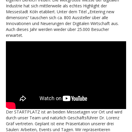
Industrie hat sich mittlerweile als echtes Highlight der
Messestadt Köln etabliert. Unter dem Titel „Entering new
dimensions“ tauschen sich ca. 800 Aussteller über alle
Innovationen und Neuerungen der Digitalen Wirtschaft aus.
Auch dieses Jahr werden wieder über 25.000 Besucher
erwartet.
Der STARTPLATZ ist an beiden Messetagen vor Ort und wird
durch unser Team und natürlich Geschäftsführer Dr. Lorenz
Gräf vertreten. Geplant ist eine Präsentation unserer drei
Säulen: Arbeiten, Events und Tagen. Wir repräsentieren