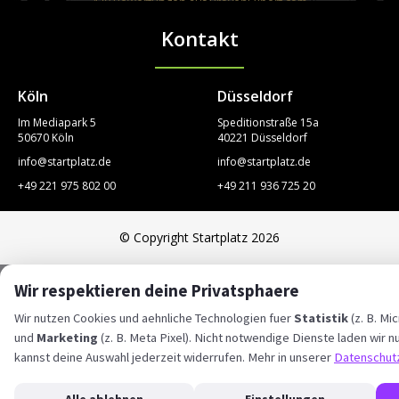
420
Bewertungen auf ProvenExpert.com
Kontakt
STARTPLATZ
Köln
Düsseldorf
Im Mediapark 5
Speditionstraße 15a
50670 Köln
40221 Düsseldorf
info@startplatz.de
info@startplatz.de
+49 221 975 802 00
+49 211 936 725 20
© Copyright Startplatz 2026
Wir respektieren deine Privatsphaere
Wir nutzen Cookies und aehnliche Technologien fuer
Statistik
(z. B. Mic
und
Marketing
(z. B. Meta Pixel). Nicht notwendige Dienste laden wir nu
kannst deine Auswahl jederzeit widerrufen. Mehr in unserer
Datenschut