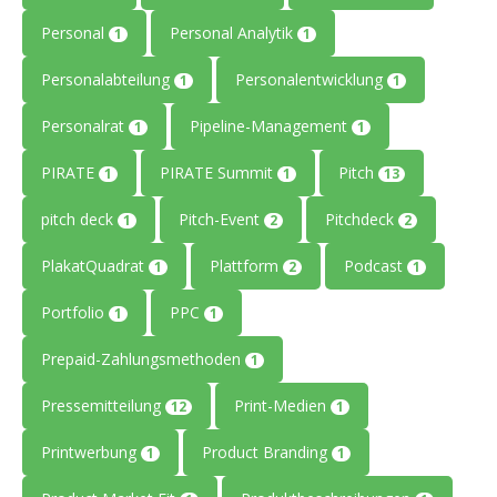
Personal
Personal Analytik
1
1
Personalabteilung
Personalentwicklung
1
1
Personalrat
Pipeline-Management
1
1
PIRATE
PIRATE Summit
Pitch
1
1
13
pitch deck
Pitch-Event
Pitchdeck
1
2
2
PlakatQuadrat
Plattform
Podcast
1
2
1
Portfolio
PPC
1
1
Prepaid-Zahlungsmethoden
1
Pressemitteilung
Print-Medien
12
1
Printwerbung
Product Branding
1
1