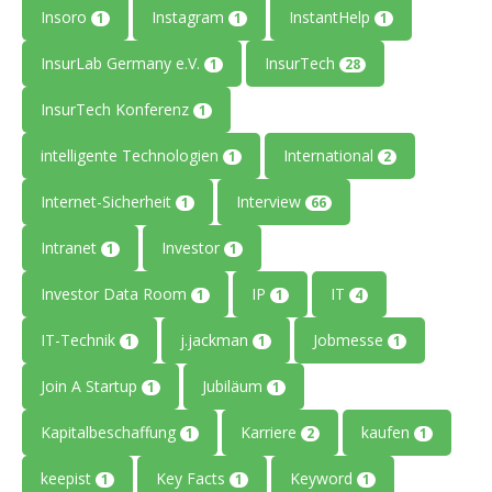
Insoro
Instagram
InstantHelp
1
1
1
InsurLab Germany e.V.
InsurTech
1
28
InsurTech Konferenz
1
intelligente Technologien
International
1
2
Internet-Sicherheit
Interview
1
66
Intranet
Investor
1
1
Investor Data Room
IP
IT
1
1
4
IT-Technik
j.jackman
Jobmesse
1
1
1
Join A Startup
Jubiläum
1
1
Kapitalbeschaffung
Karriere
kaufen
1
2
1
keepist
Key Facts
Keyword
1
1
1