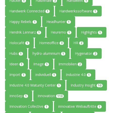
Hacker
Halbfinale
Handwerk
1
3
1
Handwerk Connected
Handwerkssoftware
1
1
Happy Rebels
Headhunter
1
1
Hendrik Lennarz
Heuremo
Highlights
1
1
1
Holocafé
Homeoffice
HR
1
3
2
Hubs
hydro-aluminium
Hygenator
1
1
2
Ideen
Image
Immobilien
1
1
2
Import
individuell
Industrie 4.0
1
1
1
Industrie 4.0 Maturity Center
Industry Insight
1
10
InnoSep
Innovation
1
110
Innovation Collective
innovative Webauftritte
1
1