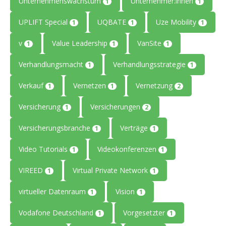
Unternehmenswachstum
Unternehmer:innen
1
1
UPLIFT Special
UQBATE
Uze Mobility
1
1
1
v
Value Leadership
VanSite
1
1
1
Verhandlungsmacht
Verhandlungsstrategie
1
1
Verkauf
Vernetzen
Vernetzung
1
1
2
Versicherung
Versicherungen
1
2
Versicherungsbranche
Verträge
1
1
Video Tutorials
Videokonferenzen
1
1
VIREED
Virtual Private Network
1
1
virtueller Datenraum
Vision
1
1
Vodafone Deutschland
Vorgesetzter
1
1