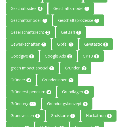
Geschäftsidee
Geschäftsmodel
6
1
Geschäftsmodell
Geschäftsprozesse
1
1
Gesellschaftsrecht
GetBaff
2
1
Gewerkschaften
Gipfel
Givetastic
1
1
1
Goodgive
Google Ads
GPT3
1
2
1
green impact special
Gründen
1
2
Gründer
Gründer:innen
4
1
Gründerstipendium
Grundlagen
4
1
Gründung
Gründungskonzept
11
1
Grundwissen
Grußkarte
Hackathon
1
1
1