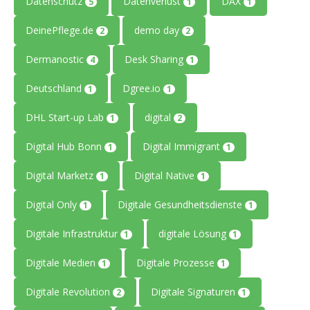
Datenschutz
Datenverlust
DAX
5
1
1
DeinePflege.de
demo day
2
2
Dermanostic
Desk Sharing
4
1
Deutschland
Dgree.io
1
1
DHL Start-up Lab
digital
1
2
Digital Hub Bonn
Digital Immigrant
1
1
Digital Marketz
Digital Native
1
1
Digital Only
Digitale Gesundheitsdienste
1
1
Digitale Infrastruktur
digitale Lösung
1
1
Digitale Medien
Digitale Prozesse
1
1
Digitale Revolution
Digitale Signaturen
2
1