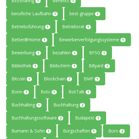
BEEsharing
Benefits
1
1
berufliche Laufbahn
best-gruppe
1
1
Betriebsführung
Betriebsrat
1
1
Better@Home
Bewerberverfolgungssysteme
1
1
Bewerbung
bezahlen
BFSG
1
1
1
Bibliothek
Bildschirm
Billyard
1
1
2
Bitcoin
Blockchain
BMF
1
7
1
Bonn
Bots
BotTalk
3
1
1
Buchhalting
Buchhaltung
1
2
Buchhaltungssoftware
Budapest
2
1
Bumann & Sohn
Bürgschaften
Büro
1
1
2