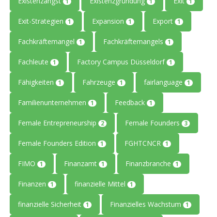
Existenzangst
Existenzgründung
Exit
1
1
1
Exit-Strategien
Expansion
Export
1
1
1
Fachkräftemangel
Fachkräftemangels
1
1
Fachleute
Factory Campus Düsseldorf
1
1
Fähigkeiten
Fahrzeuge
fairlanguage
1
1
1
Familienunternehmen
Feedback
1
1
Female Entrepreneurship
Female Founders
2
3
Female Founders Edition
FGHTCNCR
1
1
FIMO
Finanzamt
Finanzbranche
1
1
1
Finanzen
finanzielle Mittel
1
1
finanzielle Sicherheit
Finanzielles Wachstum
1
1