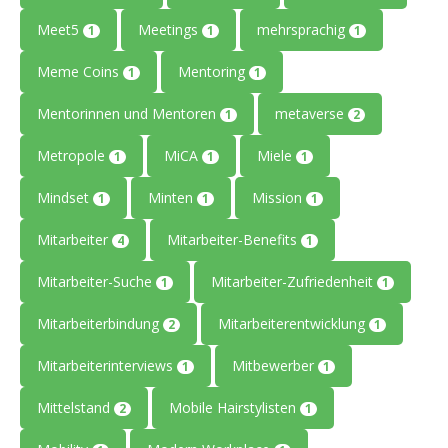
Meet5
Meetings
mehrsprachig
1
1
1
Meme Coins
Mentoring
1
1
Mentorinnen und Mentoren
metaverse
1
2
Metropole
MiCA
Miele
1
1
1
Mindset
Minten
Mission
1
1
1
Mitarbeiter
Mitarbeiter-Benefits
4
1
Mitarbeiter-Suche
Mitarbeiter-Zufriedenheit
1
1
Mitarbeiterbindung
Mitarbeiterentwicklung
2
1
Mitarbeiterinterviews
Mitbewerber
1
1
Mittelstand
Mobile Hairstylisten
2
1