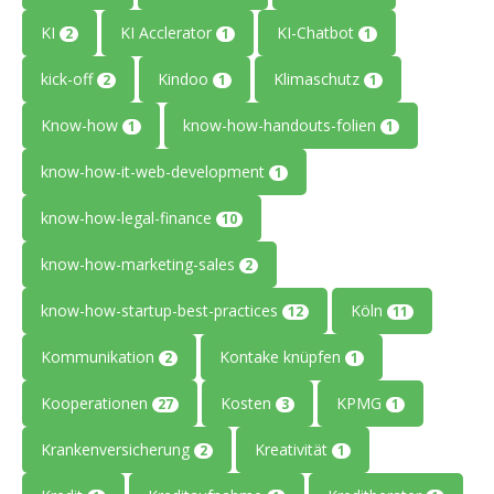
KI
KI Acclerator
KI-Chatbot
2
1
1
kick-off
Kindoo
Klimaschutz
2
1
1
Know-how
know-how-handouts-folien
1
1
know-how-it-web-development
1
know-how-legal-finance
10
know-how-marketing-sales
2
know-how-startup-best-practices
Köln
12
11
Kommunikation
Kontake knüpfen
2
1
Kooperationen
Kosten
KPMG
27
3
1
Krankenversicherung
Kreativität
2
1