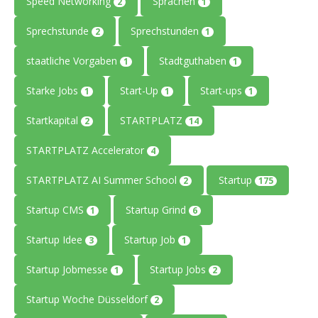
Speed Networking
Sprachen
2
1
Sprechstunde
Sprechstunden
2
1
staatliche Vorgaben
Stadtguthaben
1
1
Starke Jobs
Start-Up
Start-ups
1
1
1
Startkapital
STARTPLATZ
2
14
STARTPLATZ Accelerator
4
STARTPLATZ AI Summer School
Startup
2
175
Startup CMS
Startup Grind
1
6
Startup Idee
Startup Job
3
1
Startup Jobmesse
Startup Jobs
1
2
Startup Woche Düsseldorf
2