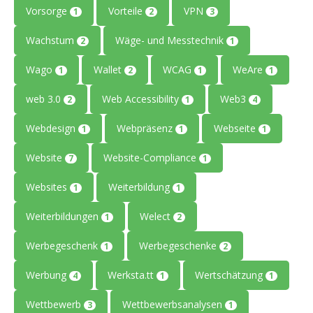
Vorsorge
Vorteile
VPN
1
2
3
Wachstum
Wäge- und Messtechnik
2
1
Wago
Wallet
WCAG
WeAre
1
2
1
1
web 3.0
Web Accessibility
Web3
2
1
4
Webdesign
Webpräsenz
Webseite
1
1
1
Website
Website-Compliance
7
1
Websites
Weiterbildung
1
1
Weiterbildungen
Welect
1
2
Werbegeschenk
Werbegeschenke
1
2
Werbung
Werksta.tt
Wertschätzung
4
1
1
Wettbewerb
Wettbewerbsanalysen
3
1