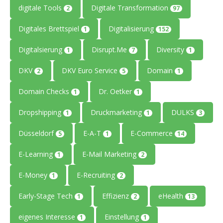
digitale Tools
Digitale Transformation
2
97
Digitales Brettspiel
Digitalisierung
1
152
Digitalsierung
Disrupt.Me
Diversity
1
7
1
DKV
DKV Euro Service
Domain
2
5
1
Domain Checks
Dr. Oetker
1
1
Dropshipping
Druckmarketing
DULKS
1
1
3
Düsseldorf
E-A-T
E-Commerce
5
1
14
E-Learning
E-Mail Marketing
1
2
E-Money
E-Recruiting
1
2
Early-Stage Tech
Effizienz
eHealth
1
2
13
eigenes Interesse
Einstellung
1
1