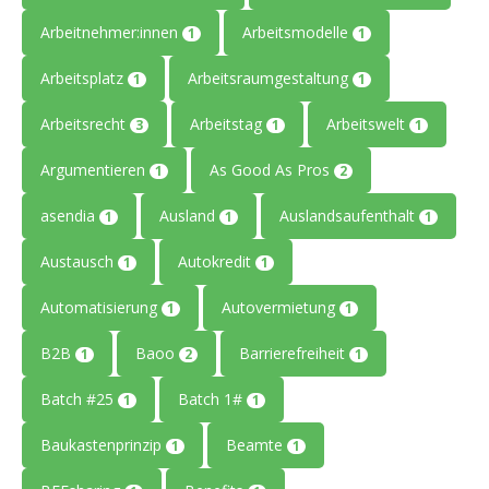
Arbeitnehmer:innen
Arbeitsmodelle
1
1
Arbeitsplatz
Arbeitsraumgestaltung
1
1
Arbeitsrecht
Arbeitstag
Arbeitswelt
3
1
1
Argumentieren
As Good As Pros
1
2
asendia
Ausland
Auslandsaufenthalt
1
1
1
Austausch
Autokredit
1
1
Automatisierung
Autovermietung
1
1
B2B
Baoo
Barrierefreiheit
1
2
1
Batch #25
Batch 1#
1
1
Baukastenprinzip
Beamte
1
1