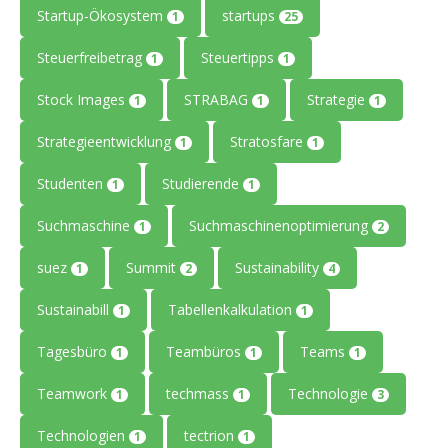
Startup-Ökosystem
startups
1
25
Steuerfreibetrag
Steuertipps
1
1
Stock Images
STRABAG
Strategie
1
1
1
Strategieentwicklung
Stratosfare
1
1
Studenten
Studierende
1
1
Suchmaschine
Suchmaschinenoptimierung
1
2
suez
Summit
Sustainability
1
2
4
Sustainabill
Tabellenkalkulation
1
1
Tagesbüro
Teambüros
Teams
1
1
1
Teamwork
techmass
Technologie
1
1
3
Technologien
tectrion
1
1