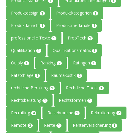
Product Market Fit
Produktbeschreibungen
1
1
Produktdesign
Produktkategorien
1
1
Produktlaunch
Produktmerkmale
1
1
professionelle Texte
PropTech
1
1
Qualifikation
Qualifikationsmatrix
1
1
Quiply
Ranking
Ratingen
1
2
1
Ratstchläge
Raumakustik
1
2
rechtliche Beratung
Rechtliche Tools
1
1
Rechtsberatung
Rechtsformen
1
1
Recruiting
Reisebranche
Rekrutierung
4
1
2
Remote
Rente
Rentenversicherung
3
1
1