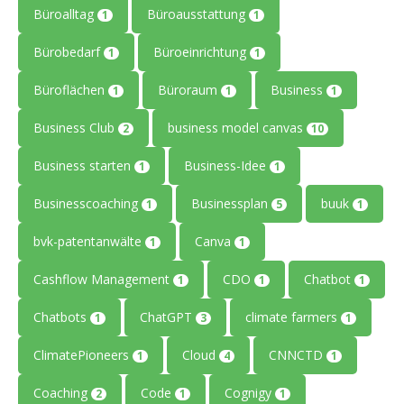
Büroalltag
Büroausstattung
1
1
Bürobedarf
Büroeinrichtung
1
1
Büroflächen
Büroraum
Business
1
1
1
Business Club
business model canvas
2
10
Business starten
Business-Idee
1
1
Businesscoaching
Businessplan
buuk
1
5
1
bvk-patentanwälte
Canva
1
1
Cashflow Management
CDO
Chatbot
1
1
1
Chatbots
ChatGPT
climate farmers
1
3
1
ClimatePioneers
Cloud
CNNCTD
1
4
1
Coaching
Code
Cognigy
2
1
1