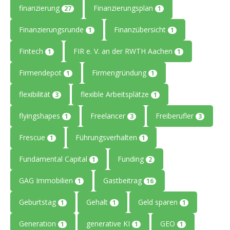
finanzierung
Finanzierungsplan
27
1
Finanzierungsrunde
Finanzübersicht
1
1
Fintech
FIR e. V. an der RWTH Aachen
1
1
Firmendepot
Firmengründung
1
1
flexibilität
flexible Arbeitsplätze
3
1
flyingshapes
Freelancer
Freiberufler
1
3
3
Frescue
Führungsverhalten
1
1
Fundamental Capital
Funding
1
2
GAG Immobilien
Gastbeitrag
1
16
Geburtstag
Gehalt
Geld sparen
1
1
1
Generation
generative KI
GEO
1
1
1