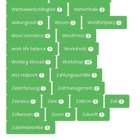
Wettbewerbsfähigkeit
Winterfinale
1
2
wirkungsvoll
Wissen
Wohlfühlplatz
1
1
1
WooCommerce
WordPress
1
2
work-life balance
Workaholic
5
1
Working Abroad
Workshop
1
28
wss-redpoint
Zahlungsausfälle
1
1
Zeiterfassung
Zeitmanagement
1
2
Zeitreise
Ziele
Zolitron
Zoll
1
1
1
1
Zollwissen
Zoom
Zukunft
1
1
1
Zulieferbetriebe
1