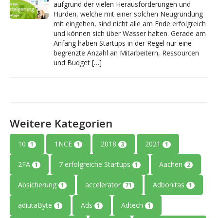
aufgrund der vielen Herausforderungen und
Hürden, welche mit einer solchen Neugründung
mit eingehen, sind nicht alle am Ende erfolgreich
und können sich über Wasser halten. Gerade am
Anfang haben Startups in der Regel nur eine
begrenzte Anzahl an Mitarbeitern, Ressourcen
und Budget […]
Weitere Kategorien
10
1NCE
2018
2021
1
1
3
1
2FA
7 erfolgreiche Startups
Aachen
1
1
2
Absicherung
accelerator
Adbonitas
1
71
1
adiutaByte
Ads
Adtech
1
1
1