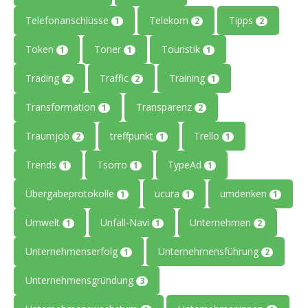
Telefonanschlüsse
Telekom
Tipps
1
2
2
Token
Toner
Touristik
1
1
1
Trading
Traffic
Training
2
2
1
Transformation
Transparenz
1
2
Traumjob
treffpunkt
Trello
2
1
1
Trends
Tsorro
TypeAd
1
1
1
Übergabeprotokolle
ucura
umdenken
1
1
1
Umwelt
Unfall-Navi
Unternehmen
1
1
2
Unternehmenserfolg
Unternehmensführung
1
2
Unternehmensgründung
3