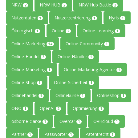
NRW
NRW HUB
NRW Hub Battle
2
2
2
Nutzerdaten
Nutzerzentrierung
Nyris
1
1
1
Ökologisch
Online
Online Learning
1
2
1
Online Marketing
Online-Community
14
1
Online-Handel
Online-Händler
3
1
Online-Marketing
Online-Marketing-Agentur
1
1
Online-Shop
Online-Sicherheit
1
1
Onlinehandel
Onlinekurse
Onlineshop
1
1
1
ONO
OpenAI
Optimierung
1
2
1
osborne-clarke
Overcar
OVHcloud
1
1
1
Partner
Passwörter
Patentrecht
1
1
1