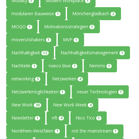
Mobility
Modern Workplace
1
1
modularen Bauweise
Mönchengladbach
1
2
MOQO
Motivationsstrategien
1
1
moversXshakers
MVP
1
1
Nachhaltigkeit
Nachhaltigkeitsmanagement
12
1
Nachteile
naeco blue
Nemms
1
1
1
networking
Netzwerken
5
4
Netzwerkmöglichkeiten
neuer Technologien
1
1
New Work
New Work Week
30
4
Newsletter
nft
Nico Tico
1
4
1
Nordrhein-Westfalen
not the mainstream
1
1