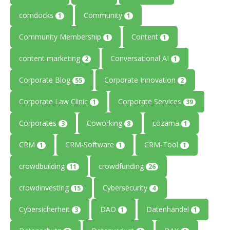
comdocks
Community
1
1
Community Membership
Content
1
1
content marketing
Conversational AI
2
1
Corporate Blog
Corporate Innovation
55
2
Corporate Law Clinic
Corporate Services
1
39
Corporates
Coworking
cozama
3
8
1
CRM
CRM-Software
CRM-Tool
1
1
1
crowdbuilding
crowdfunding
11
26
crowdinvesting
Cybersecurity
15
4
Cybersicherheit
DAO
Datenhandel
3
1
1