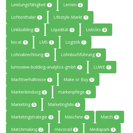
Leistungsfähigkeit
Lernen
1
2
Lichtenthaler
Lifestyle-Markt
1
1
Linkbuilding
Liquidität
Listicles
1
1
8
livv.at
LMS
Logistik
1
1
1
Lohnabrechnung
Lohnbuchführung
1
1
lumoview-building-analytics-gmbh
LUWE
1
1
Machtverhältnisse
Make or Buy
1
1
Markenbindung
markenpflege
1
1
Marketing
MarketingMix
5
1
Marketingstrategie
Maschine
Match
2
1
1
Matchmaking
mecorad
Mediapark
2
1
1