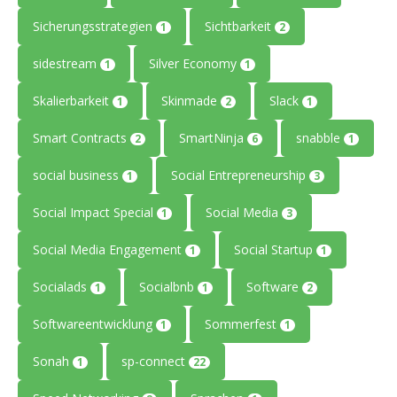
Sicherungsstrategien
Sichtbarkeit
1
2
sidestream
Silver Economy
1
1
Skalierbarkeit
Skinmade
Slack
1
2
1
Smart Contracts
SmartNinja
snabble
2
6
1
social business
Social Entrepreneurship
1
3
Social Impact Special
Social Media
1
3
Social Media Engagement
Social Startup
1
1
Socialads
Socialbnb
Software
1
1
2
Softwareentwicklung
Sommerfest
1
1
Sonah
sp-connect
1
22