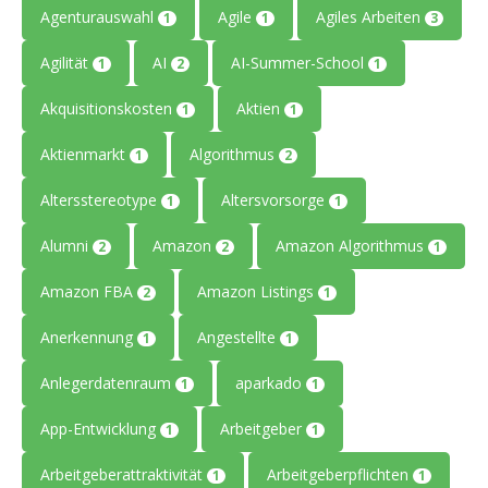
Agenturauswahl
Agile
Agiles Arbeiten
1
1
3
Agilität
AI
AI-Summer-School
1
2
1
Akquisitionskosten
Aktien
1
1
Aktienmarkt
Algorithmus
1
2
Altersstereotype
Altersvorsorge
1
1
Alumni
Amazon
Amazon Algorithmus
2
2
1
Amazon FBA
Amazon Listings
2
1
Anerkennung
Angestellte
1
1
Anlegerdatenraum
aparkado
1
1
App-Entwicklung
Arbeitgeber
1
1
Arbeitgeberattraktivität
Arbeitgeberpflichten
1
1