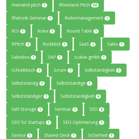
rheinalnd pitch
Rheinland-Pitch
1
66
Rhetorik-Seminar
Risikomanagement
1
1
ROI
Rolex
Round Table
1
1
1
RPitch
Rückblick
SaaS
Sales
3
1
2
1
Salesbox
SAP
scalue-gmbh
1
1
1
Schreibtisch
Scrum
Selbständigkeit
1
7
1
Selbstständig
Selbstständige
1
1
Selbstständiger
Selbstständigkeit
1
6
Self-Storage
Seminar
SEO
1
1
8
SEO für Startups
SEO-Optimierung
1
1
Service
Shared-Desk
Sicherheit
1
1
1