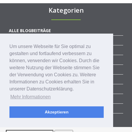
Kategorien
ALLE BLOGBEITRÄGE
ERFOLGSGESCHICHTEN
Um unsere Webseite für Sie optimal zu
ACCELERATOR
gestalten und fortlaufend verbessern zu
SUCCESS STORIES
können, verwenden wir Cookies. Durch die
weitere Nutzung der Webseite stimmen Sie
COMMUNITY
der Verwendung von Cookies zu. Weitere
CORPORATE SERVICES
Informationen zu Cookies erhalten Sie in
RHEINLAND-PITCH
unserer Datenschutzerklärung.
Mehr Informationen
AKTUELLE TRENDS
EVENTS
Akzeptieren
NEWS