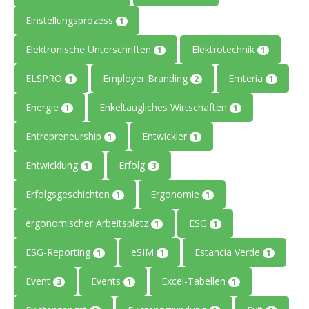
Einstellungsprozess
1
Elektronische Unterschriften
Elektrotechnik
1
1
ELSPRO
Employer Branding
Emteria
1
2
1
Energie
Enkeltaugliches Wirtschaften
1
1
Entrepreneurship
Entwickler
1
1
Entwicklung
Erfolg
1
3
Erfolgsgeschichten
Ergonomie
1
1
ergonomischer Arbeitsplatz
ESG
1
1
ESG-Reporting
eSIM
Estancia Verde
1
1
1
Event
Events
Excel-Tabellen
3
1
1