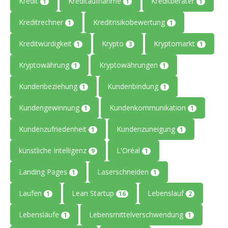
Kredit
Kreditaufnahme
Kreditberater
1
1
1
Kreditrechner
Kreditrisikobewertung
1
1
Kreditwürdigkeit
Krypto
Kryptomarkt
1
3
1
Kryptowährung
Kryptowährungen
1
1
Kundenbeziehung
Kundenbindung
1
1
Kundengewinnung
Kundenkommunikation
1
1
Kundenzufriedenheit
Kundenzuneigung
1
1
künstliche Intelligenz
L'Oréal
9
1
Landing Pages
Laserschneiden
1
1
Laufen
Lean Startup
Lebenslauf
1
16
2
Lebensläufe
Lebensmittelverschwendung
1
1