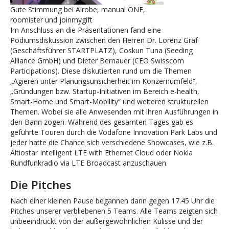
Gute Stimmung bei Airobe, manual ONE,
roomister und joinmygift
Im Anschluss an die Präsentationen fand eine
Podiumsdiskussion zwischen den Herren Dr. Lorenz Gräf
(Geschäftsführer STARTPLATZ), Coskun Tuna (Seeding
Alliance GmbH) und Dieter Bernauer (CEO Swisscom
Participations). Diese diskutierten rund um die Themen
„Agieren unter Planungsunsicherheit im Konzernumfeld“,
„Gründungen bzw. Startup-Initiativen im Bereich e-health,
Smart-Home und Smart-Mobility“ und weiteren strukturellen
Themen. Wobei sie alle Anwesenden mit ihren Ausführungen in
den Bann zogen. Während des gesamten Tages gab es
geführte Touren durch die Vodafone Innovation Park Labs und
jeder hatte die Chance sich verschiedene Showcases, wie z.B.
Altiostar Intelligent LTE with Ethernet Cloud oder Nokia
Rundfunkradio via LTE Broadcast anzuschauen.
Die Pitches
Nach einer kleinen Pause begannen dann gegen 17.45 Uhr die
Pitches unserer verbliebenen 5 Teams. Alle Teams zeigten sich
unbeeindruckt von der außergewöhnlichen Kulisse und der