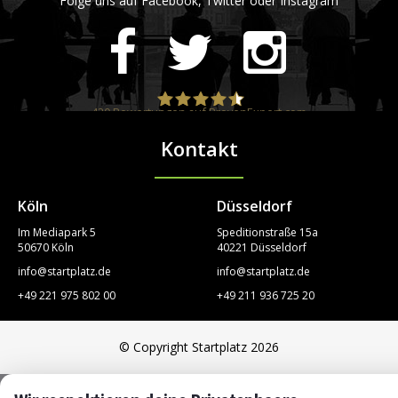
Folge uns auf Facebook, Twitter oder Instagram
420
Bewertungen auf ProvenExpert.com
Kontakt
STARTPLATZ
Köln
Düsseldorf
Im Mediapark 5
Speditionstraße 15a
50670 Köln
40221 Düsseldorf
info@startplatz.de
info@startplatz.de
+49 221 975 802 00
+49 211 936 725 20
© Copyright Startplatz 2026