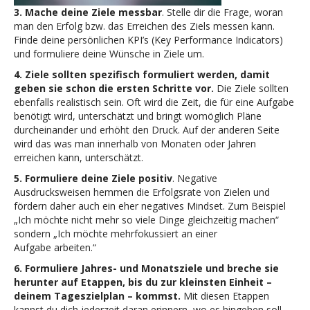
3. Mache deine Ziele messbar
. Stelle dir die Frage, woran
man den Erfolg bzw. das Erreichen des Ziels messen kann.
Finde deine persönlichen KPI’s (Key Performance Indicators)
und formuliere deine Wünsche in Ziele um.
4. Ziele sollten spezifisch formuliert werden, damit
geben sie schon die ersten Schritte vor.
Die Ziele sollten
ebenfalls realistisch sein. Oft wird die Zeit, die für eine Aufgabe
benötigt wird, unterschätzt und bringt womöglich Pläne
durcheinander und erhöht den Druck. Auf der anderen Seite
wird das was man innerhalb von Monaten oder Jahren
erreichen kann, unterschätzt.
5. Formuliere deine Ziele positiv
. Negative
Ausdrucksweisen hemmen die Erfolgsrate von Zielen und
fördern daher auch ein eher negatives Mindset. Zum Beispiel
„Ich möchte nicht mehr so viele Dinge gleichzeitig machen“
sondern „Ich möchte mehrfokussiert an einer
Aufgabe arbeiten.“
6. Formuliere Jahres- und Monatsziele und breche sie
herunter auf Etappen, bis du zur kleinsten Einheit –
deinem Tageszielplan – kommst.
Mit diesen Etappen
kannst du dich jederzeit daran erinnern, wo es hingehen soll.