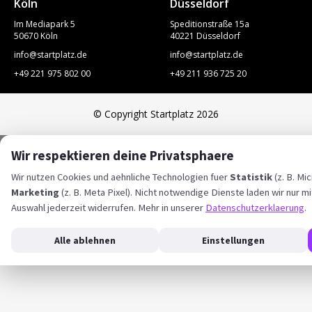
Köln
Düsseldorf
Im Mediapark 5
Speditionstraße 15a
50670 Köln
40221 Düsseldorf
info@startplatz.de
info@startplatz.de
+49 221 975 802 00
+49 211 936 725 20
© Copyright Startplatz 2026
Wir respektieren deine Privatsphaere
Wir nutzen Cookies und aehnliche Technologien fuer
Statistik
(z. B. Mi
Marketing
(z. B. Meta Pixel). Nicht notwendige Dienste laden wir nur mi
Auswahl jederzeit widerrufen. Mehr in unserer
Datenschutzerklaerung
.
Alle ablehnen
Einstellungen