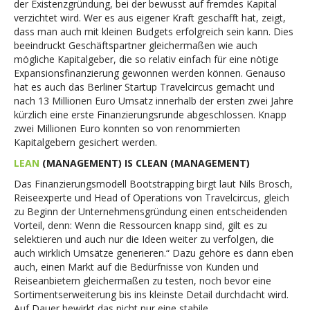
der Existenzgründung, bei der bewusst auf fremdes Kapital
verzichtet wird. Wer es aus eigener Kraft geschafft hat, zeigt,
dass man auch mit kleinen Budgets erfolgreich sein kann. Dies
beeindruckt Geschäftspartner gleichermaßen wie auch
mögliche Kapitalgeber, die so relativ einfach für eine nötige
Expansionsfinanzierung gewonnen werden können. Genauso
hat es auch das Berliner Startup Travelcircus gemacht und
nach 13 Millionen Euro Umsatz innerhalb der ersten zwei Jahre
kürzlich eine erste Finanzierungsrunde abgeschlossen. Knapp
zwei Millionen Euro konnten so von renommierten
Kapitalgebern gesichert werden.
LEAN
(MANAGEMENT) IS CLEAN (MANAGEMENT)
Das Finanzierungsmodell Bootstrapping birgt laut Nils Brosch,
Reiseexperte und Head of Operations von Travelcircus, gleich
zu Beginn der Unternehmensgründung einen entscheidenden
Vorteil, denn: Wenn die Ressourcen knapp sind, gilt es zu
selektieren und auch nur die Ideen weiter zu verfolgen, die
auch wirklich Umsätze generieren.“ Dazu gehöre es dann eben
auch, einen Markt auf die Bedürfnisse von Kunden und
Reiseanbietern gleichermaßen zu testen, noch bevor eine
Sortimentserweiterung bis ins kleinste Detail durchdacht wird.
Auf Dauer bewirkt das nicht nur eine stabile