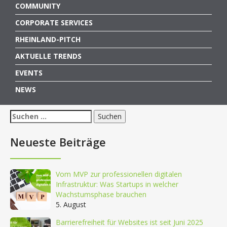
COMMUNITY
CORPORATE SERVICES
RHEINLAND-PITCH
AKTUELLE TRENDS
EVENTS
NEWS
Suchen
nach:
Neueste Beiträge
Vom MVP zur professionellen digitalen
Infrastruktur: Was Startups in welcher
Wachstumsphase brauchen
5. August
Barrierefreiheit für Websites ist seit Juni 2025