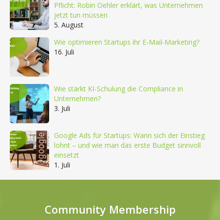
Pflicht: Robin Oehler erklärt, was Unternehmen
jetzt tun müssen
5. August
Wie optimieren Startups ihr E-Mail-Marketing?
16. Juli
Wie stärkt KI-Schulung die Compliance in
Unternehmen?
3. Juli
Google Ads für Startups: Wann sich der Einstieg
lohnt – und wie man das erste Budget sinnvoll
einsetzt
1. Juli
Community Membership