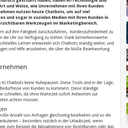
rchbruch geschafft haben, haben KI-Technologie und
Art und Weise, wie Unternehmen mit ihren Kunden
rnehmen nutzen heute Chatbots, um auf viel
s und sogar in sozialen Medien mit ihren Kunden in
erzichtbaren Werkzeugen im Marketingbereich.
em auf ihre Fähigkeit zurückzuführen, Kundenzufriedenheit zu
um die Uhr zur Verfügung zu stehen. Dank bemerkenswerter
aschinelles Lernen entwickeln sich Chatbots ständig weiter, und
ungen und Hilfe anzubieten, die über die bloße Beantwortung
ternehmen
KI Chatbots keine Ruhepausen. Diese Tools sind in der Lage,
 Bedürfnisse von Kunden zu kümmern. Diese ständige
öhe schnellen, da ohne Wartezeit sofort Antworten zur
eiten achten müssen.
gen
roße Anzahl von Anfragen gleichzeitig bearbeiten und so die
duzieren – besonders nützlich in der Urlaubszeit, wenn
wie zum Beispiel die Aktualisierung von Bestellungen oder das