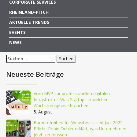
CORPORATE SERVICES
RHEINLAND-PITCH
AKTUELLE TRENDS
EVENTS
NEWS
Suchen
nach:
Neueste Beiträge
Vom MVP zur professionellen digitalen
Infrastruktur: Was Startups in welcher
Wachstumsphase brauchen
5. August
Barrierefreiheit für Websites ist seit Juni 2025
Pflicht: Robin Oehler erklärt, was Unternehmen
jetzt tun müssen