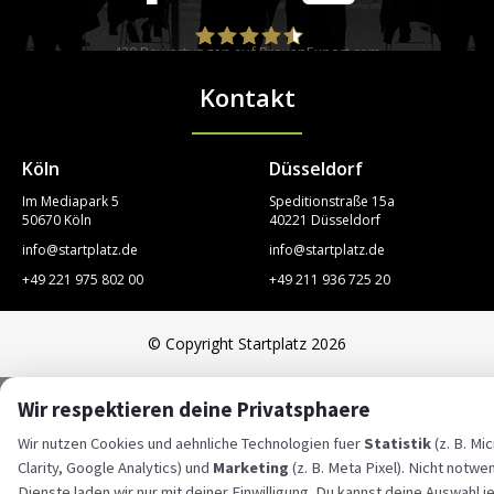
420
Bewertungen auf ProvenExpert.com
Kontakt
STARTPLATZ
Köln
Düsseldorf
Im Mediapark 5
Speditionstraße 15a
50670 Köln
40221 Düsseldorf
info@startplatz.de
info@startplatz.de
+49 221 975 802 00
+49 211 936 725 20
© Copyright Startplatz 2026
Wir respektieren deine Privatsphaere
Wir nutzen Cookies und aehnliche Technologien fuer
Statistik
(z. B. Mi
Clarity, Google Analytics) und
Marketing
(z. B. Meta Pixel). Nicht notwe
Dienste laden wir nur mit deiner Einwilligung. Du kannst deine Auswahl j