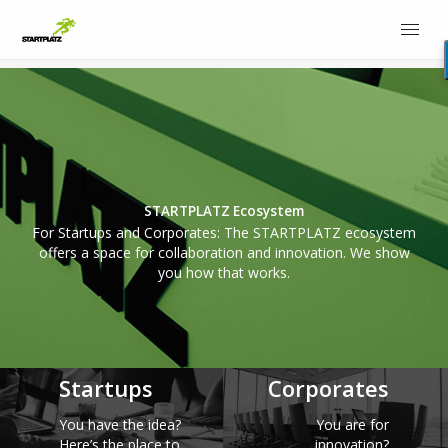
STARTPLATZ Ecosystem
For Startups and Corporates: The STARTPLATZ ecosystem
offers a space for collaboration and innovation. We show
you how that works.
Step 1: Start!
Step 1: Start!
Startups
Corporates
You have the idea?
You are for
Here’s the place to
innovation?