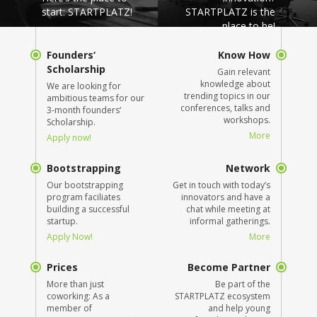
start: STARTPLATZ!
STARTPLATZ is the
place to be!
Founders‘
Know How
Scholarship
Gain relevant
knowledge about
We are looking for
trending topics in our
ambitious teams for our
conferences, talks and
3-month founders‘
workshops.
Scholarship.
More
Apply now!
Bootstrapping
Network
Our bootstrapping
Get in touch with today’s
program faciliates
innovators and have a
building a successful
chat while meeting at
startup.
informal gatherings.
Apply Now!
More
Prices
Become Partner
More than just
Be part of the
coworking: As a
STARTPLATZ ecosystem
member of
and help young