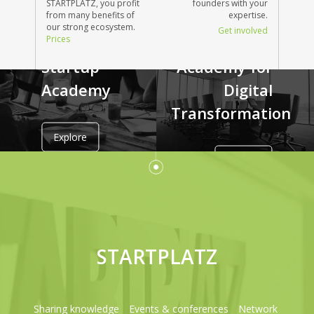
STARTPLATZ, you profit
founders with your
from many benefits of
expertise.
our strong ecosystem.
Get involved
Prices
Step 2: Know How
Step 2: Know How
Startup
Academy for
Academy
Digital
Transformation
Explore
Explore
STARTPLATZ
Sharing knowledge
Events & conferences
Network