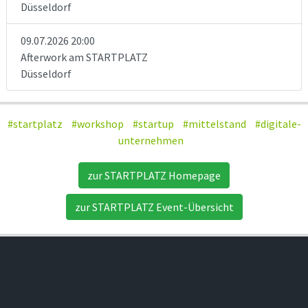
Düsseldorf
09.07.2026 20:00
Afterwork am STARTPLATZ
Düsseldorf
#startplatz
#workshop
#startup
#mittelstand
#digitale-
unternehmen
zur STARTPLATZ Homepage
zur STARTPLATZ Event-Übersicht