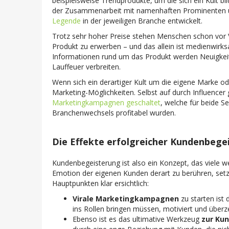
beispielsweise Trendprodukte, um die sich ein Kult b
der Zusammenarbeit mit namenhaften Prominenten un
Legende
in der jeweiligen Branche entwickelt.
Trotz sehr hoher Preise stehen Menschen schon vor 
Produkt zu erwerben – und das allein ist medienwir
Informationen rund um das Produkt werden Neuigkei
Lauffeuer verbreiten.
Wenn sich ein derartiger Kult um die eigene Marke ode
Marketing-Möglichkeiten.
Selbst auf durch Influencer
Marketingkampagnen geschaltet
,
welche für beide S
Branchenwechsels profitabel wurden.
Die Effekte erfolgreicher Kundenbege
Kundenbegeisterung ist also ein Konzept, das viele we
Emotion der eigenen Kunden derart zu berühren, setzt 
Hauptpunkten klar ersichtlich:
Virale Marketingkampagnen
zu starten ist 
ins Rollen bringen müssen, motiviert und überz
Ebenso ist es das ultimative Werkzeug
zur Ku