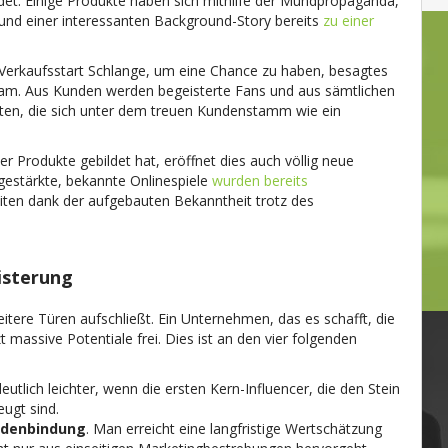
ildet. Einige Produkte haben sich mithilfe der Mundpropaganda,
d einer interessanten Background-Story bereits
zu einer
Verkaufsstart Schlange, um eine Chance zu haben, besagtes
ksam. Aus Kunden werden begeisterte Fans und aus sämtlichen
ten, die sich unter dem treuen Kundenstamm wie ein
r Produkte gebildet hat, eröffnet dies auch völlig neue
 gestärkte, bekannte Onlinespiele
wurden bereits
eiten dank der aufgebauten Bekanntheit trotz des
isterung
itere Türen aufschließt. Ein Unternehmen, das es schafft, die
massive Potentiale frei. Dies ist an den vier folgenden
deutlich leichter, wenn die ersten Kern-Influencer, die den Stein
eugt sind.
ndenbindung
. Man erreicht eine langfristige Wertschätzung