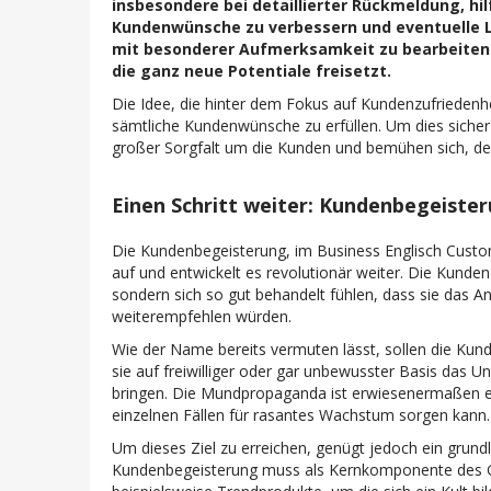
insbesondere bei detaillierter Rückmeldung, hi
Kundenwünsche zu verbessern und eventuelle 
mit besonderer Aufmerksamkeit zu bearbeiten. 
die ganz neue Potentiale freisetzt.
Die Idee, die hinter dem Fokus auf Kundenzufriedenheit
sämtliche Kundenwünsche zu erfüllen. Um dies sicher
großer Sorgfalt um die Kunden und bemühen sich, dere
Einen Schritt weiter: Kundenbegeiste
Die Kundenbegeisterung, im Business Englisch Cust
auf und entwickelt es revolutionär weiter. Die Kunden
sondern sich so gut behandelt fühlen, dass sie das
weiterempfehlen würden.
Wie der Name bereits vermuten lässt, sollen die Kun
sie auf freiwilliger oder gar unbewusster Basis da
bringen. Die Mundpropaganda ist erwiesenermaßen ei
einzelnen Fällen für rasantes Wachstum sorgen kann.
Um dieses Ziel zu erreichen, genügt jedoch ein grun
Kundenbegeisterung muss als Kernkomponente des Ge