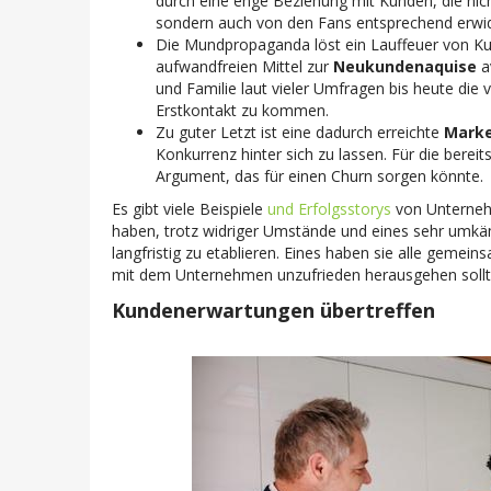
durch eine enge Beziehung mit Kunden, die nic
sondern auch von den Fans entsprechend erwid
Die Mundpropaganda löst ein Lauffeuer von Ku
aufwandfreien Mittel zur
Neukundenaquise
a
und Familie laut vieler Umfragen bis heute die
Erstkontakt zu kommen.
Zu guter Letzt ist eine dadurch erreichte
Mark
Konkurrenz hinter sich zu lassen. Für die bere
Argument, das für einen Churn sorgen könnte.
Es gibt viele Beispiele
und Erfolgsstorys
von Unterneh
haben, trotz widriger Umstände und eines sehr umkä
langfristig zu etablieren. Eines haben sie alle gemei
mit dem Unternehmen unzufrieden herausgehen sollt
Kundenerwartungen übertreffen