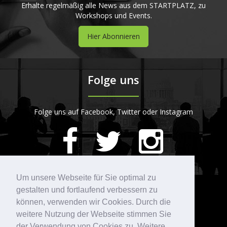
Erhalte regelmäßig alle News aus dem STARTPLATZ, zu
Workshops und Events.
Hier Abonnieren
Folge uns
Folge uns auf Facebook, Twitter oder Instagram
420
Bewertungen auf ProvenExpert.com
Um unsere Webseite für Sie optimal zu
gestalten und fortlaufend verbessern zu
Kontakt
STARTPLATZ
können, verwenden wir Cookies. Durch die
weitere Nutzung der Webseite stimmen Sie
der Verwendung von Cookies zu. Weitere