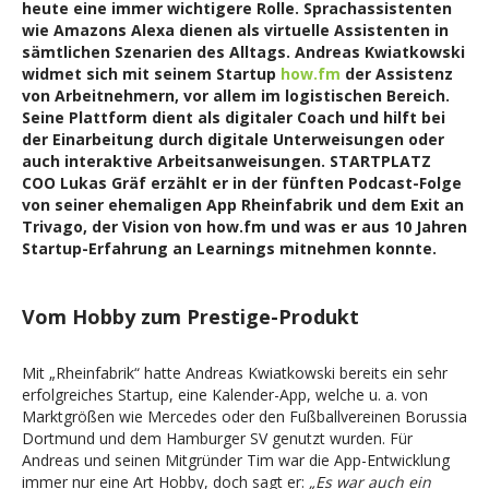
heute eine immer wichtigere Rolle. Sprachassistenten
wie Amazons Alexa dienen als virtuelle Assistenten in
sämtlichen Szenarien des Alltags. Andreas Kwiatkowski
widmet sich mit seinem Startup
how.fm
der Assistenz
von Arbeitnehmern, vor allem im logistischen Bereich.
Seine Plattform dient als digitaler Coach und hilft bei
der Einarbeitung durch digitale Unterweisungen oder
auch interaktive Arbeitsanweisungen. STARTPLATZ
COO Lukas Gräf erzählt er in der fünften Podcast-Folge
von seiner ehemaligen App Rheinfabrik und dem Exit an
Trivago, der Vision von how.fm und was er aus 10 Jahren
Startup-Erfahrung an Learnings mitnehmen konnte.
Vom Hobby zum Prestige-Produkt
Mit „Rheinfabrik“ hatte Andreas Kwiatkowski bereits ein sehr
erfolgreiches Startup, eine Kalender-App, welche u. a. von
Marktgrößen wie Mercedes oder den Fußballvereinen Borussia
Dortmund und dem Hamburger SV genutzt wurden. Für
Andreas und seinen Mitgründer Tim war die App-Entwicklung
immer nur eine Art Hobby, doch sagt er:
„Es war auch ein