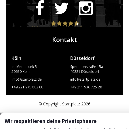
420
Bewertungen auf ProvenExpert.com
Kontakt
STARTPLATZ
Köln
Düsseldorf
Im Mediapark 5
Speditionstraße 15a
50670 Köln
40221 Düsseldorf
info@startplatz.de
info@startplatz.de
+49 221 975 802 00
+49 211 936 725 20
© Copyright Startplatz 2026
Wir respektieren deine Privatsphaere