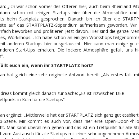
ian: „Ich war schon vorher des Öfteren hier, auch beim Rheinland-Pi
dann schon mit einigen Startups hier über die Atmosphäre und
its beim Startplatz gesprochen. Danach bin ich über die START
ite auf das STARTPLATZ-Stipendium aufmerksam geworden. Wir
infach beworben und profitieren jetzt davon. Hier sind die ganze Men
es, Workshops… Ich habe schon an einigen Workshops teilgenomm
mit anderen Startups hier ausgetauscht. Hier kann man einige gute
nderen Start-Ups erhalten. Die lockere Atmosphäre gefällt uns h
“.
ällt euch ein, wenn ihr STARTPLATZ hört?
ian hat gleich eine sehr originelle Antwort bereit: „Als erstes fällt m
dreas kommt gleich danach zur Sache: „Es ist inzwischen DER
effpunkt in Köln für die Startups“.
ian ergänzt: „Mittlerweile hat der STARTPLATZ sich ganz gut etabliert
up-Szene. Mir kommt es auch vor, dass hier eine Open-Door-Phil
ht. Man kann überall rein gehen und das ist ein Treffpunkt für alle St
rt zum Austausch für alle Startups mit einer sehr angenehmen Atmos