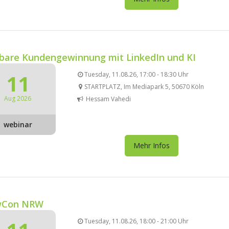
bare Kundengewinnung mit LinkedIn und KI
11
Tuesday, 11.08.26, 17:00 - 18:30 Uhr
STARTPLATZ, Im Mediapark 5, 50670 Köln
Aug 2026
Hessam Vahedi
webinar
Mehr Infos
wCon NRW
Tuesday, 11.08.26, 18:00 - 21:00 Uhr