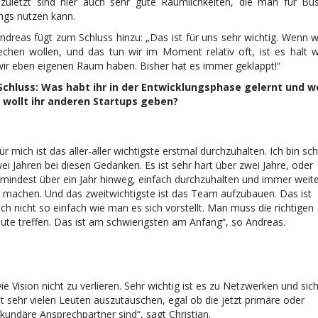
 zuletzt sind hier auch sehr gute Räumlichkeiten, die man für Bus
ngs nutzen kann.
ndreas fügt zum Schluss hinzu: „Das ist für uns sehr wichtig. Wenn w
echen wollen, und das tun wir im Moment relativ oft, ist es halt wi
wir eben eigenen Raum haben. Bisher hat es immer geklappt!“
chluss: Was habt ihr in der Entwicklungsphase gelernt und w
 wollt ihr anderen Startups geben?
ür mich ist das aller-aller wichtigste erstmal durchzuhalten. Ich bin sc
ei Jahren bei diesen Gedanken. Es ist sehr hart über zwei Jahre, oder
mindest über ein Jahr hinweg, einfach durchzuhalten und immer weit
 machen. Und das zweitwichtigste ist das Team aufzubauen. Das ist
ch nicht so einfach wie man es sich vorstellt. Man muss die richtigen
ute treffen. Das ist am schwierigsten am Anfang“, so Andreas.
ie Vision nicht zu verlieren. Sehr wichtig ist es zu Netzwerken und sic
t sehr vielen Leuten auszutauschen, egal ob die jetzt primäre oder
kundäre Ansprechpartner sind“, sagt Christian.