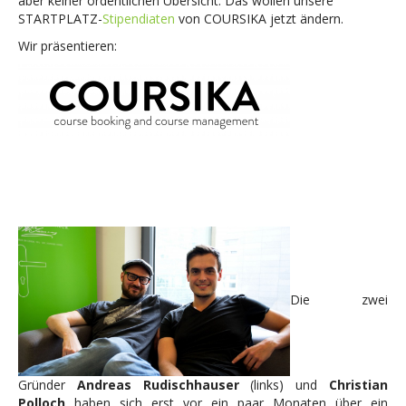
aber keiner ordentlichen Übersicht. Das wollen unsere
STARTPLATZ-
Stipendiaten
von COURSIKA jetzt ändern.
Wir präsentieren:
Die zwei
Gründer
Andreas Rudischhauser
(links) und
Christian
Polloch
haben sich erst vor ein paar Monaten über ein