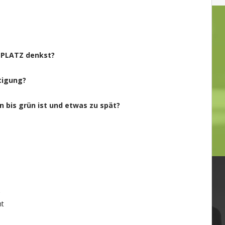
RTPLATZ denkst?
tigung?
n bis grün ist und etwas zu spät?
?
ht