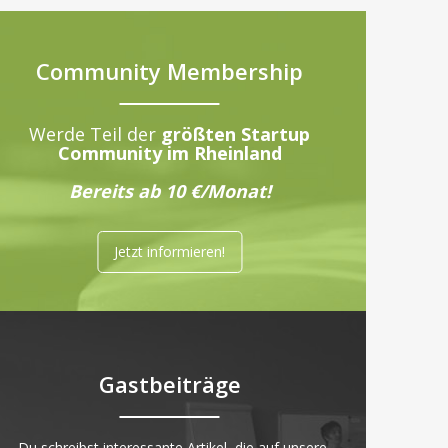
Community Membership
Werde Teil der
größten Startup
Community im Rheinland
Bereits ab 10 €/Monat!
Jetzt informieren!
Gastbeiträge
„Du schreibst interessante Artikel, die auf unsere