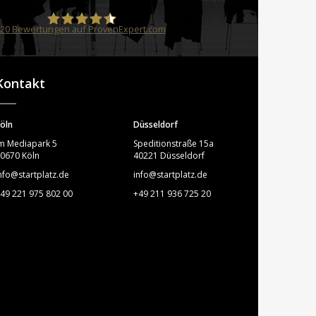
20
Bewertungen auf ProvenExpert.com
STARTPLATZ
Kontakt
öln
Düsseldorf
m Mediapark 5
Speditionstraße 15a
0670 Köln
40221 Düsseldorf
nfo@startplatz.de
info@startplatz.de
49 221 975 802 00
+49 211 936 725 20