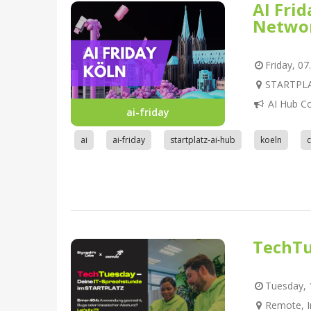
AI Fri
Netwo
Friday, 07
STARTPLAT
AI Hub C
ai-friday
ai
ai-friday
startplatz-ai-hub
koeln
TechTu
Tuesday, 1
Remote, I