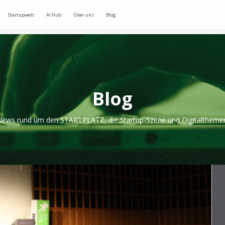
Startupwelt
AI Hub
Über uns
Blog
Blog
ews rund um den STARTPLATZ, die Startup-Szene und Digitaltheme