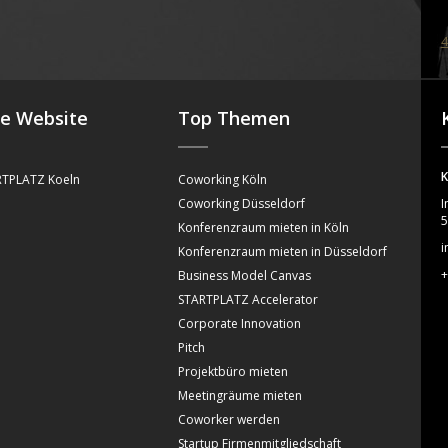
4
se Website
Top Themen
K
TPLATZ Koeln
Coworking Köln
Coworking Düsseldorf
I
5
Konferenzraum mieten in Köln
i
Konferenzraum mieten in Düsseldorf
+
Business Model Canvas
STARTPLATZ Accelerator
Corporate Innovation
Pitch
Projektbüro mieten
Meetingräume mieten
Coworker werden
Startup Firmenmitgliedschaft