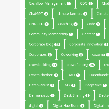
Cashflow Management
CDO
Cha
1
1
ChatGPT
climate farmers
Climat
3
1
CNNCTD
Coaching
Code
1
2
1
Community Membership
Content
1
1
Corporate Blog
Corporate Innovation
55
2
Corporates
Coworking
cozama
3
8
1
crowdbuilding
crowdfunding
cr
11
26
Cybersicherheit
DAO
Datenhande
3
1
Datenverlust
DAX
Deepfakes
1
1
1
Dermanostic
Desk Sharing
Deuts
4
1
digital
Digital Hub Bonn
Digital I
2
1