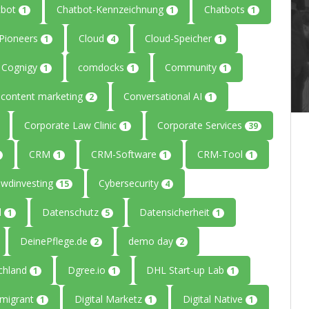
tbot
Chatbot-Kennzeichnung
Chatbots
1
1
1
ePioneers
Cloud
Cloud-Speicher
1
4
1
Cognigy
comdocks
Community
1
1
1
content marketing
Conversational AI
2
1
Corporate Law Clinic
Corporate Services
1
39
CRM
CRM-Software
CRM-Tool
1
1
1
owdinvesting
Cybersecurity
15
4
l
Datenschutz
Datensicherheit
1
5
1
DeinePflege.de
demo day
2
2
chland
Dgree.io
DHL Start-up Lab
1
1
1
mmigrant
Digital Marketz
Digital Native
1
1
1