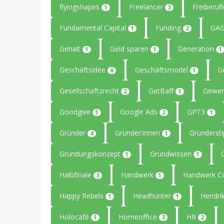
flyingshapes
Freelancer
Freiberuf
1
3
Fundamental Capital
Funding
GAG
1
2
Gehalt
Geld sparen
Generation
1
1
1
Geschäftsidee
Geschäftsmodel
G
6
1
Gesellschaftsrecht
GetBaff
Gewer
2
1
Goodgive
Google Ads
GPT3
1
2
1
Gründer
Gründer:innen
Gründerst
4
1
Gründungskonzept
Grundwissen
1
1
Halbfinale
Handwerk
Handwerk C
3
1
Happy Rebels
Headhunter
Hendri
1
1
Holocafé
Homeoffice
HR
1
3
2