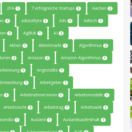
2FA
7 erfolgreiche Startups
Aachen
1
1
2
tas
adiutaByte
Ads
Adtech
1
1
1
1
iten
Agilität
AI
3
1
2
Aktien
Aktienmarkt
Algorithmus
1
1
2
lumni
Amazon
Amazon Algorithmus
2
2
1
erkennung
Angestellte
1
1
Entwicklung
Arbeitgeber
1
1
en
Arbeitnehmer:innen
Arbeitsmodelle
1
1
1
Arbeitsrecht
Arbeitstag
Arbeitswelt
3
1
1
asendia
Ausland
Auslandsaufenthalt
1
1
1
erung
Autovermietung
B2B