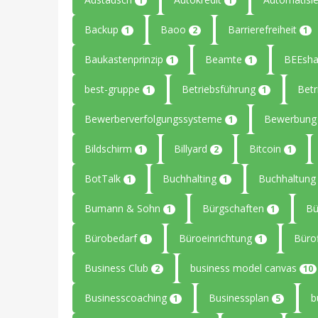
1
1
Backup
Baoo
Barrierefreiheit
1
2
1
Baukastenprinzip
Beamte
BEEsha
1
1
best-gruppe
Betriebsführung
Betr
1
1
Bewerberverfolgungssysteme
Bewerbun
1
Bildschirm
Billyard
Bitcoin
1
2
1
BotTalk
Buchhalting
Buchhaltun
1
1
Bumann & Sohn
Bürgschaften
B
1
1
Bürobedarf
Büroeinrichtung
Büro
1
1
Business Club
business model canvas
2
10
Businesscoaching
Businessplan
b
1
5