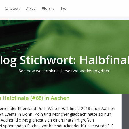
Startupwelt
AI Hub
Über uns
Blog
log Stichwort: Halbfina
See how we combine these two worlds together.
 Halbfinale (#68) in Aachen
nes der Rheinland-Pitch Winter-Halbfinale 2018 nach Aachen
 den Events in Bonn, Köln und Mönchengladbach hatte so nun
 Aachen die Möglichkeit sich einen Platz im großen
drei spannenden Pitches vor beeindruckender Kulisse wurde […]