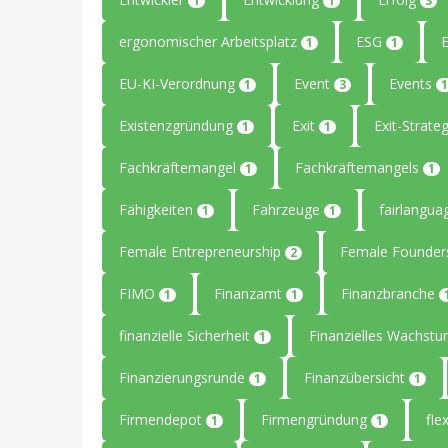
1
1
3
ergonomischer Arbeitsplatz
ESG
1
1
EU-KI-Verordnung
Event
Events
1
3
1
Existenzgründung
Exit
Exit-Strate
1
1
Fachkräftemangel
Fachkräftemangels
1
1
Fähigkeiten
Fahrzeuge
fairlangu
1
1
Female Entrepreneurship
Female Founde
2
FIMO
Finanzamt
Finanzbranche
1
1
finanzielle Sicherheit
Finanzielles Wachst
1
Finanzierungsrunde
Finanzübersicht
1
1
Firmendepot
Firmengründung
flex
1
1