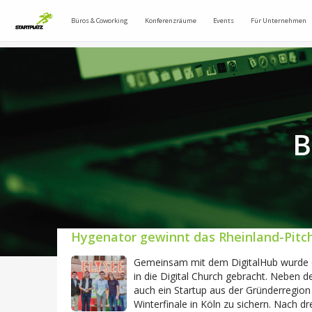
Büros & Coworking
Konferenzräume
Events
Für Unternehmen
B
Hygenator gewinnt das Rheinland-Pitch
Gemeinsam mit dem DigitalHub wurde ei
in die Digital Church gebracht. Neben
auch ein Startup aus der Gründerregion
Winterfinale in Köln zu sichern. Nach 