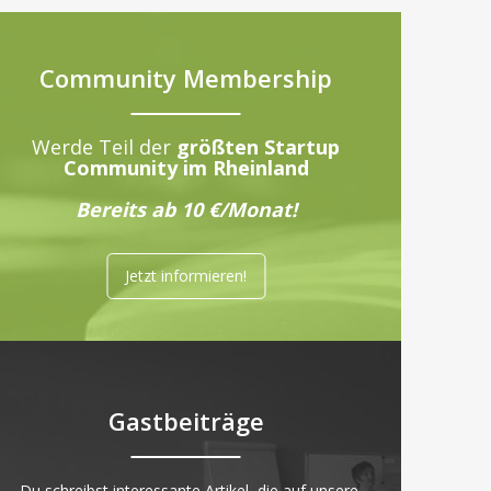
Community Membership
Werde Teil der
größten Startup
Community im Rheinland
Bereits ab 10 €/Monat!
Jetzt informieren!
Gastbeiträge
„Du schreibst interessante Artikel, die auf unsere