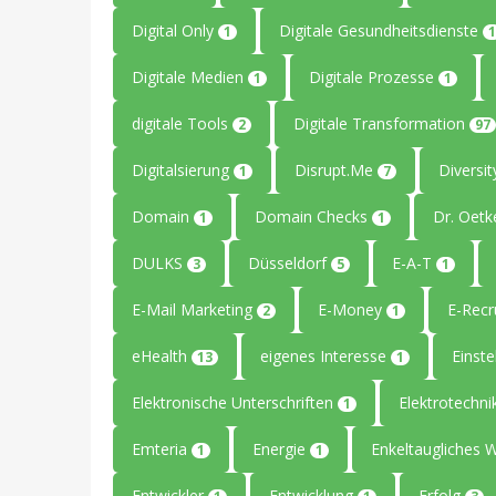
Digital Only
Digitale Gesundheitsdienste
1
1
Digitale Medien
Digitale Prozesse
1
1
digitale Tools
Digitale Transformation
2
97
Digitalsierung
Disrupt.Me
Diversi
1
7
Domain
Domain Checks
Dr. Oetk
1
1
DULKS
Düsseldorf
E-A-T
3
5
1
E-Mail Marketing
E-Money
E-Recr
2
1
eHealth
eigenes Interesse
Einste
13
1
Elektronische Unterschriften
Elektrotechn
1
Emteria
Energie
Enkeltaugliches 
1
1
Entwickler
Entwicklung
Erfolg