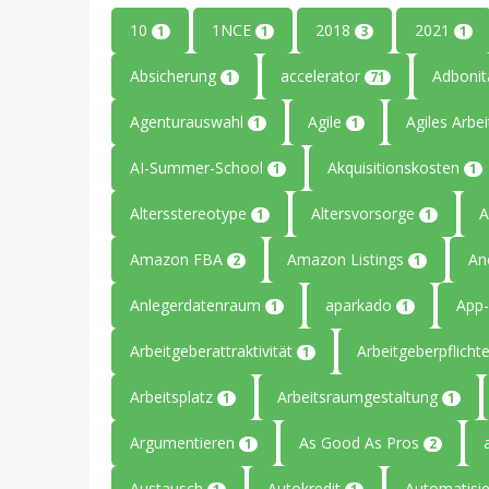
10
1NCE
2018
2021
1
1
3
1
Absicherung
accelerator
Adboni
1
71
Agenturauswahl
Agile
Agiles Arbe
1
1
AI-Summer-School
Akquisitionskosten
1
1
Altersstereotype
Altersvorsorge
A
1
1
Amazon FBA
Amazon Listings
An
2
1
Anlegerdatenraum
aparkado
App-
1
1
Arbeitgeberattraktivität
Arbeitgeberpflicht
1
Arbeitsplatz
Arbeitsraumgestaltung
1
1
Argumentieren
As Good As Pros
1
2
Austausch
Autokredit
Automatisi