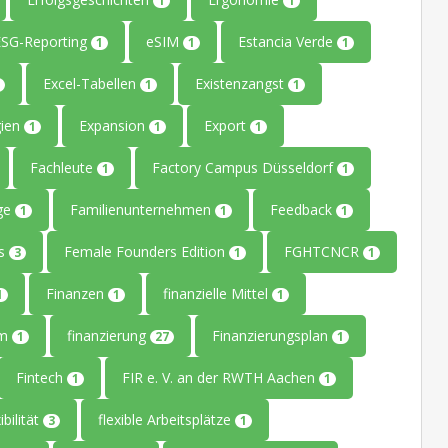
1
1
ESG-Reporting
eSIM
Estancia Verde
1
1
1
Excel-Tabellen
Existenzangst
1
1
gien
Expansion
Export
1
1
1
Fachleute
Factory Campus Düsseldorf
1
1
age
Familienunternehmen
Feedback
1
1
1
rs
Female Founders Edition
FGHTCNCR
3
1
1
Finanzen
finanzielle Mittel
1
1
1
um
finanzierung
Finanzierungsplan
1
27
1
Fintech
FIR e. V. an der RWTH Aachen
1
1
ibilität
flexible Arbeitsplätze
3
1