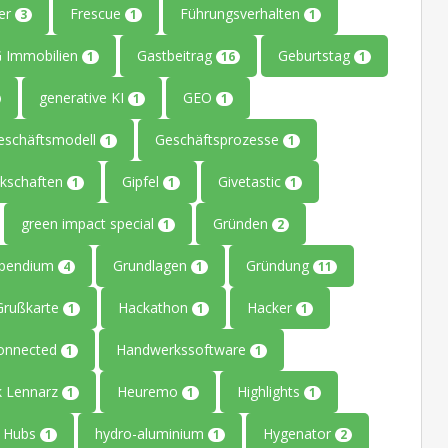
ler
Frescue
Führungsverhalten
3
1
1
 Immobilien
Gastbeitrag
Geburtstag
1
16
1
generative KI
GEO
1
1
eschäftsmodell
Geschäftsprozesse
1
1
kschaften
Gipfel
Givetastic
1
1
1
green impact special
Gründen
1
2
ipendium
Grundlagen
Gründung
4
1
11
Grußkarte
Hackathon
Hacker
1
1
1
onnected
Handwerkssoftware
1
1
k Lennarz
Heuremo
Highlights
1
1
1
Hubs
hydro-aluminium
Hygenator
1
1
2