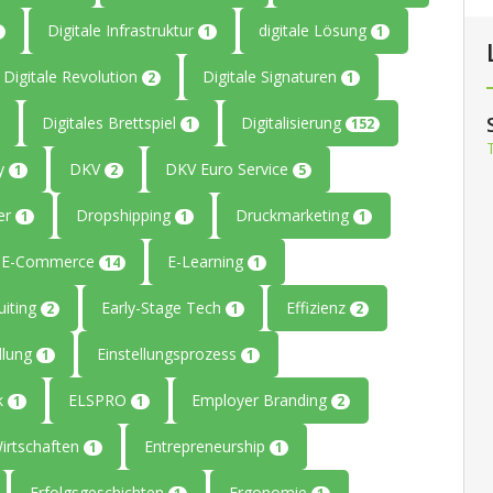
Digitale Infrastruktur
digitale Lösung
1
1
Digitale Revolution
Digitale Signaturen
2
1
Digitales Brettspiel
Digitalisierung
1
152
ty
DKV
DKV Euro Service
1
2
5
er
Dropshipping
Druckmarketing
1
1
1
E-Commerce
E-Learning
14
1
uiting
Early-Stage Tech
Effizienz
2
1
2
llung
Einstellungsprozess
1
1
ik
ELSPRO
Employer Branding
1
1
2
Wirtschaften
Entrepreneurship
1
1
Erfolgsgeschichten
Ergonomie