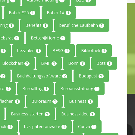
1
1
1
Batch #25
Batch 1#
1
1
ring
Benefits
berufliche Laufbahn
1
1
1
iebsrat
Better@Home
1
1
g
bezahlen
BFSG
Bibliothek
1
1
1
1
Blockchain
BMF
Bonn
Bots
7
1
3
1
g
Buchhaltungssoftware
Budapest
2
2
1
üro
Büroalltag
Büroausstattung
2
1
1
flächen
Büroraum
Business
1
1
1
Business starten
Business-Idee
1
1
uuk
bvk-patentanwälte
Canva
1
1
1