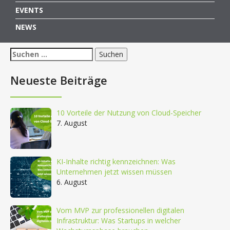
EVENTS
NEWS
Suchen
nach:
Neueste Beiträge
10 Vorteile der Nutzung von Cloud-Speicher
7. August
KI-Inhalte richtig kennzeichnen: Was
Unternehmen jetzt wissen müssen
6. August
Vom MVP zur professionellen digitalen
Infrastruktur: Was Startups in welcher