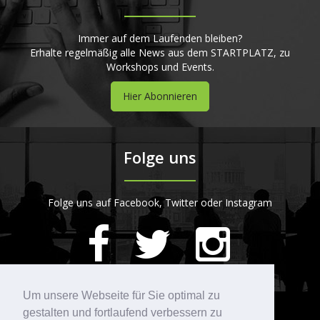
Immer auf dem Laufenden bleiben?
Erhalte regelmäßig alle News aus dem STARTPLATZ, zu
Workshops und Events.
Hier Abonnieren
Folge uns
Folge uns auf Facebook, Twitter oder Instagram
420
Bewertungen auf ProvenExpert.com
Um unsere Webseite für Sie optimal zu
gestalten und fortlaufend verbessern zu