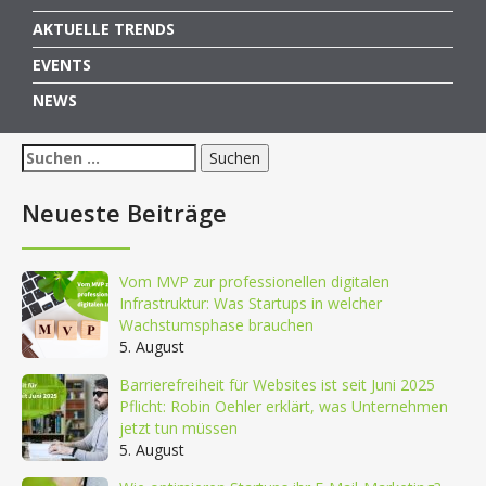
AKTUELLE TRENDS
EVENTS
NEWS
Suchen
nach:
Neueste Beiträge
Vom MVP zur professionellen digitalen
Infrastruktur: Was Startups in welcher
Wachstumsphase brauchen
5. August
Barrierefreiheit für Websites ist seit Juni 2025
Pflicht: Robin Oehler erklärt, was Unternehmen
jetzt tun müssen
5. August