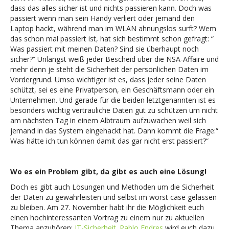
dass das alles sicher ist und nichts passieren kann. Doch was
passiert wenn man sein Handy verliert oder jemand den
Laptop hackt, während man im WLAN ahnungslos surft? Wem
das schon mal passiert ist, hat sich bestimmt schon gefragt: “
Was passiert mit meinen Daten? Sind sie überhaupt noch
sicher?“ Unlängst weiß jeder Bescheid über die NSA-Affaire und
mehr denn je steht die Sicherheit der persönlichen Daten im
Vordergrund. Umso wichtiger ist es, dass jeder seine Daten
schützt, sei es eine Privatperson, ein Geschäftsmann oder ein
Unternehmen. Und gerade für die beiden letztgenannten ist es
besonders wichtig vertrauliche Daten gut zu schützen um nicht
am nächsten Tag in einem Albtraum aufzuwachen weil sich
jemand in das System eingehackt hat. Dann kommt die Frage:“
Was hätte ich tun können damit das gar nicht erst passiert?“
Wo es ein Problem gibt, da gibt es auch eine Lösung!
Doch es gibt auch Lösungen und Methoden um die Sicherheit
der Daten zu gewährleisten und selbst im worst case gelassen
zu bleiben. Am 27. November habt ihr die Möglichkeit euch
einen hochinteressanten Vortrag zu einem nur zu aktuellen
Thema anzuhören:
IT-Sicherheit
.
Pablo Endres
wird euch dazu