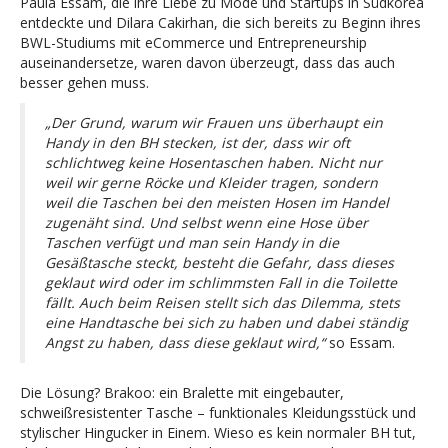
Paula Essam, die ihre Liebe zu Mode und Startups in Südkorea
entdeckte und Dilara Cakirhan, die sich bereits zu Beginn ihres
BWL-Studiums mit eCommerce und Entrepreneurship
auseinandersetze, waren davon überzeugt, dass das auch
besser gehen muss.
„Der Grund, warum wir Frauen uns überhaupt ein
Handy in den BH stecken, ist der, dass wir oft
schlichtweg keine Hosentaschen haben. Nicht nur
weil wir gerne Röcke und Kleider tragen, sondern
weil die Taschen bei den meisten Hosen im Handel
zugenäht sind. Und selbst wenn eine Hose über
Taschen verfügt und man sein Handy in die
Gesäßtasche steckt, besteht die Gefahr, dass dieses
geklaut wird oder im schlimmsten Fall in die Toilette
fällt. Auch beim Reisen stellt sich das Dilemma, stets
eine Handtasche bei sich zu haben und dabei ständig
Angst zu haben, dass diese geklaut wird,“
so Essam.
Die Lösung? Brakoo: ein Bralette mit eingebauter,
schweißresistenter Tasche – funktionales Kleidungsstück und
stylischer Hingucker in Einem. Wieso es kein normaler BH tut,