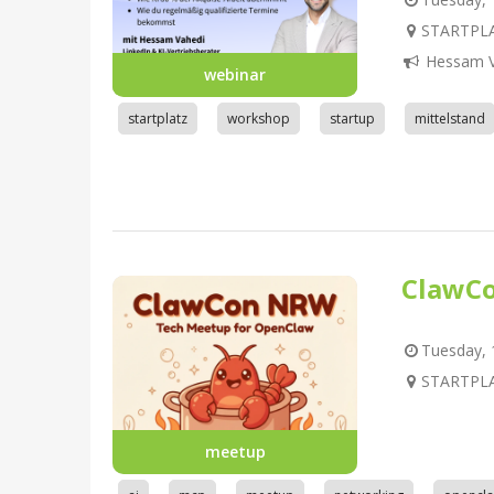
STARTPLA
Hessam V
webinar
startplatz
workshop
startup
mittelstand
ClawC
Tuesday, 1
STARTPLA
meetup