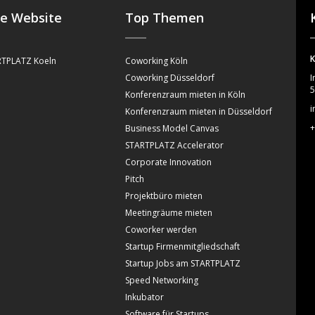
se Website
Top Themen
K
TPLATZ Koeln
Coworking Köln
Coworking Düsseldorf
I
5
Konferenzraum mieten in Köln
i
Konferenzraum mieten in Düsseldorf
+
Business Model Canvas
STARTPLATZ Accelerator
Corporate Innovation
Pitch
Projektbüro mieten
Meetingräume mieten
Coworker werden
Startup Firmenmitgliedschaft
Startup Jobs am STARTPLATZ
Speed Networking
Inkubator
Software für Startups