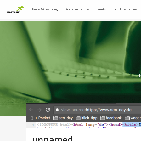
Büros & Coworking
Konferenzräume
Events
Für Unternehmen
N
unnamed