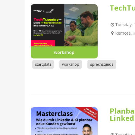
TechTu
Tuesday, 1
Remote, I
workshop
startplatz
workshop
sprechstunde
Planba
Linked
Tuesday, 1