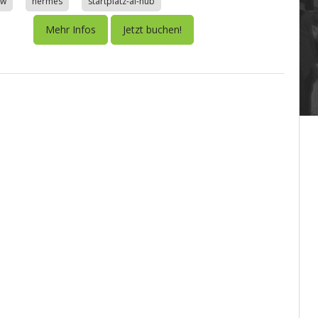
aw
hermes
startplatz-ai-hub
Mehr Infos
Jetzt buchen!