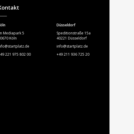
Kontakt
öln
Düsseldorf
m Mediapark 5
Speditionstraße 15a
0670 Köln
40221 Düsseldorf
nfo@startplatz.de
info@startplatz.de
49 221 975 802 00
+49 211 936 725 20