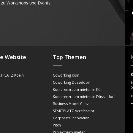
 zu Workshops und Events.
4
se Website
Top Themen
K
TPLATZ Koeln
Coworking Köln
Coworking Düsseldorf
I
5
Konferenzraum mieten in Köln
i
Konferenzraum mieten in Düsseldorf
+
Business Model Canvas
STARTPLATZ Accelerator
Corporate Innovation
Pitch
Projektbüro mieten