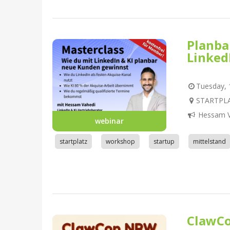
Planba
Linked
Tuesday, 1
STARTPLA
Hessam V
webinar
startplatz
workshop
startup
mittelstand
ClawC