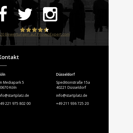
20
Bewertungen auf ProvenExpert.com
STARTPLATZ
Kontakt
öln
Düsseldorf
m Mediapark 5
Speditionstraße 15a
0670 Köln
40221 Düsseldorf
nfo@startplatz.de
info@startplatz.de
49 221 975 802 00
+49 211 936 725 20