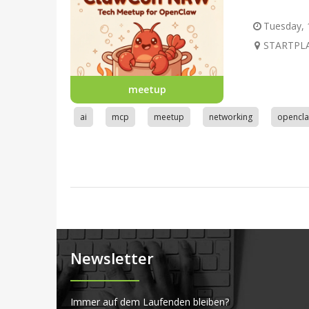
Tuesday, 1
STARTPLA
meetup
ai
mcp
meetup
networking
opencl
Newsletter
Immer auf dem Laufenden bleiben?