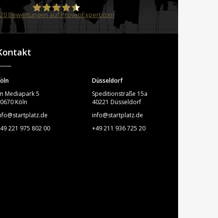
20
Bewertungen auf ProvenExpert.com
STARTPLATZ
Kontakt
öln
Düsseldorf
m Mediapark 5
Speditionstraße 15a
0670 Köln
40221 Düsseldorf
nfo@startplatz.de
info@startplatz.de
49 221 975 802 00
+49 211 936 725 20