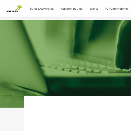
Büros & Coworking
Konferenzräume
Events
Für Unternehmen
N