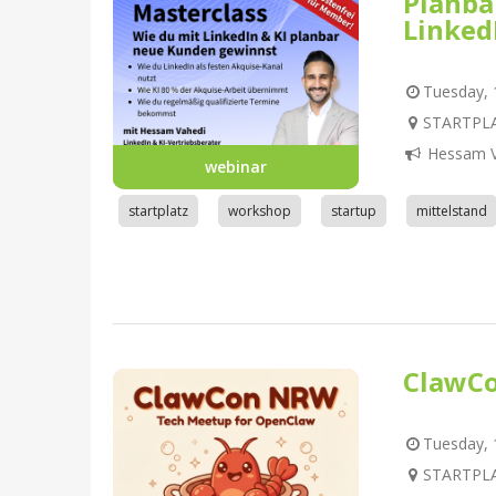
Planba
Linked
Tuesday, 1
STARTPLA
Hessam V
webinar
startplatz
workshop
startup
mittelstand
ClawC
Tuesday, 1
STARTPLA