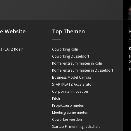
4
se Website
Top Themen
K
TPLATZ Koeln
Coworking Köln
Coworking Düsseldorf
I
5
Konferenzraum mieten in Köln
i
Konferenzraum mieten in Düsseldorf
+
Business Model Canvas
STARTPLATZ Accelerator
Corporate Innovation
Pitch
Projektbüro mieten
Meetingräume mieten
Coworker werden
Startup Firmenmitgliedschaft