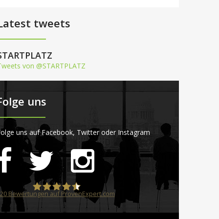
Latest tweets
STARTPLATZ
Tweets von @STARTPLATZ
Folge uns
olge uns auf Facebook, Twitter oder Instagram
20
Bewertungen auf ProvenExpert.com
STARTPLATZ