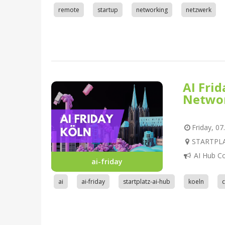
remote
startup
networking
netzwerk
AI Fri
Netwo
Friday, 07
STARTPLAT
AI Hub C
ai-friday
ai
ai-friday
startplatz-ai-hub
koeln