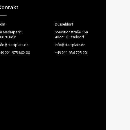
Kontakt
öln
Düsseldorf
m Mediapark 5
Speditionstraße 15a
0670 Köln
40221 Düsseldorf
nfo@startplatz.de
info@startplatz.de
49 221 975 802 00
+49 211 936 725 20