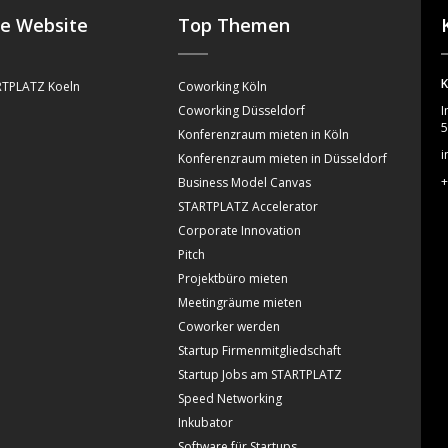
se Website
Top Themen
K
TPLATZ Koeln
Coworking Köln
Coworking Düsseldorf
I
5
Konferenzraum mieten in Köln
i
Konferenzraum mieten in Düsseldorf
+
Business Model Canvas
STARTPLATZ Accelerator
Corporate Innovation
Pitch
Projektbüro mieten
Meetingräume mieten
Coworker werden
Startup Firmenmitgliedschaft
Startup Jobs am STARTPLATZ
Speed Networking
Inkubator
Software für Startups