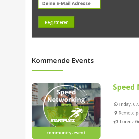
Kommende Events
Speed 
Friday, 07
Remote pe
Lorenz G
community-event