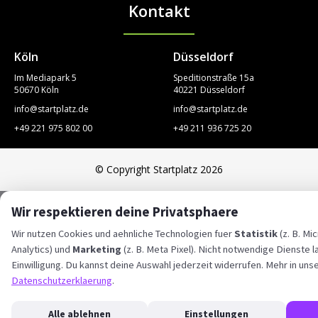
Kontakt
STARTPLATZ
Köln
Düsseldorf
Im Mediapark 5
Speditionstraße 15a
50670 Köln
40221 Düsseldorf
info@startplatz.de
info@startplatz.de
+49 221 975 802 00
+49 211 936 725 20
© Copyright Startplatz 2026
Wir respektieren deine Privatsphaere
Wir nutzen Cookies und aehnliche Technologien fuer
Statistik
(z. B. Mi
Analytics) und
Marketing
(z. B. Meta Pixel). Nicht notwendige Dienste l
Einwilligung. Du kannst deine Auswahl jederzeit widerrufen. Mehr in uns
Datenschutzerklaerung
.
Alle ablehnen
Einstellungen