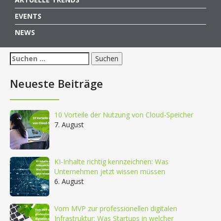
EVENTS
NEWS
Suchen
nach:
Neueste Beiträge
10 Vorteile der Nutzung von Cloud-Speicher
7. August
KI-Inhalte richtig kennzeichnen: Was
Unternehmen jetzt wissen müssen
6. August
Vom MVP zur professionellen digitalen
Infrastruktur: Was Startups in welcher