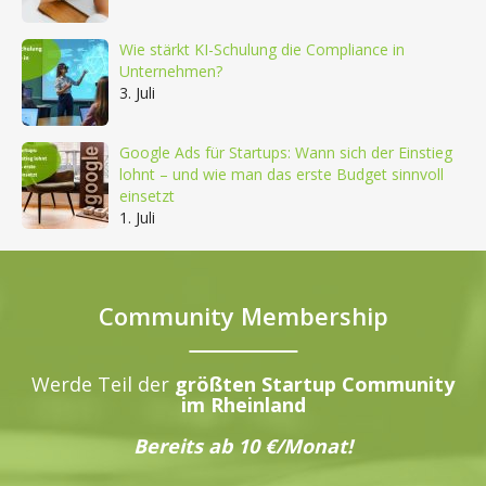
Wie stärkt KI-Schulung die Compliance in
Unternehmen?
3. Juli
Google Ads für Startups: Wann sich der Einstieg
lohnt – und wie man das erste Budget sinnvoll
einsetzt
1. Juli
Community Membership
Werde Teil der
größten Startup Community
im Rheinland
Bereits ab 10 €/Monat!