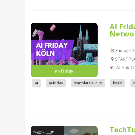
AI Fri
Netwo
Friday, 07
STARTPLAT
AI Hub C
ai-friday
ai
ai-friday
startplatz-ai-hub
koeln
TechTu