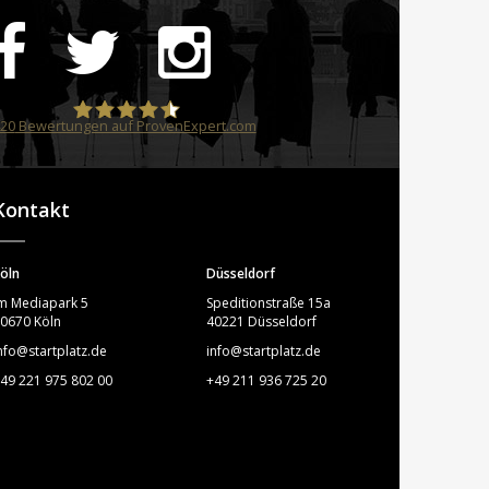
20
Bewertungen auf ProvenExpert.com
STARTPLATZ
Kontakt
öln
Düsseldorf
m Mediapark 5
Speditionstraße 15a
0670 Köln
40221 Düsseldorf
nfo@startplatz.de
info@startplatz.de
49 221 975 802 00
+49 211 936 725 20