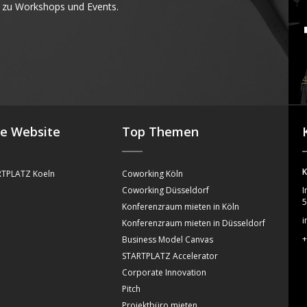
 zu Workshops und Events.
4
se Website
Top Themen
K
TPLATZ Koeln
Coworking Köln
Coworking Düsseldorf
I
5
Konferenzraum mieten in Köln
i
Konferenzraum mieten in Düsseldorf
+
Business Model Canvas
STARTPLATZ Accelerator
Corporate Innovation
Pitch
Projektbüro mieten