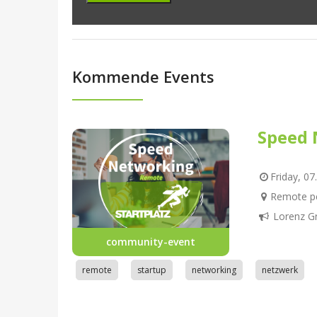
Kommende Events
Speed 
Friday, 07
Remote pe
Lorenz G
community-event
remote
startup
networking
netzwerk