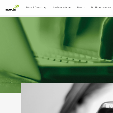
Büros & Coworking
Konferenzräume
Events
Für Unternehmen
N