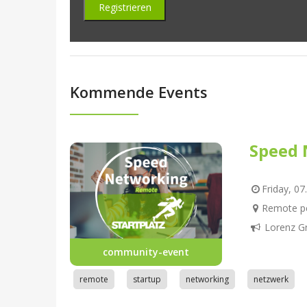
Kommende Events
Speed 
Friday, 07
Remote pe
Lorenz G
community-event
remote
startup
networking
netzwerk