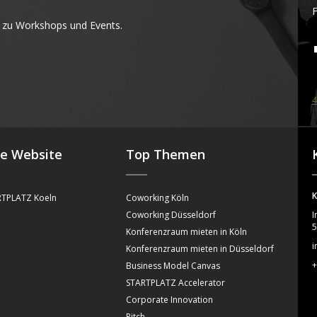
F
 zu Workshops und Events.
4
se Website
Top Themen
K
TPLATZ Koeln
Coworking Köln
Coworking Düsseldorf
I
5
Konferenzraum mieten in Köln
i
Konferenzraum mieten in Düsseldorf
+
Business Model Canvas
STARTPLATZ Accelerator
Corporate Innovation
Pitch