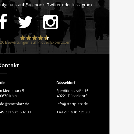
olge uns auf Facebook, Twitter oder Instagram
20
Bewertungen auf ProvenExpert.com
STARTPLATZ
Kontakt
öln
Düsseldorf
m Mediapark 5
Speditionstraße 15a
0670 Köln
40221 Düsseldorf
nfo@startplatz.de
info@startplatz.de
49 221 975 802 00
+49 211 936 725 20