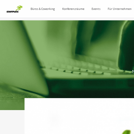
Büros & Coworking
Konferenzräume
Events
Für Unternehmen
N