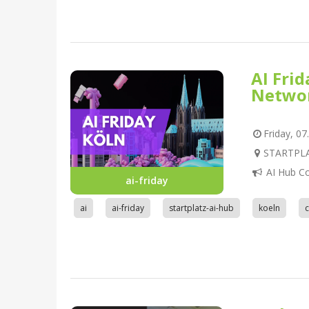
AI Fri
Netwo
Friday, 07
STARTPLAT
AI Hub C
ai-friday
ai
ai-friday
startplatz-ai-hub
koeln