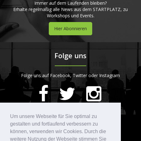
Immer auf dem Laufenden bleiben?
Erhalte regelmäßig alle News aus dem STARTPLATZ, zu
Workshops und Events.
Hier Abonnieren
Folge uns
Folge uns auf Facebook, Twitter oder Instagram
420
Bewertungen auf ProvenExpert.com
Um unsere Webseite für Sie optimal zu
gestalten und fortlaufend verbessern zu
Kontakt
STARTPLATZ
können, verwenden wir Cookies. Durch die
weitere Nutzung der Webseite stimmen Sie