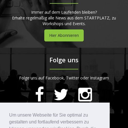
Immer auf dem Laufenden bleiben?
Erhalte regelmäßig alle News aus dem STARTPLATZ, zu
Workshops und Events.
Hier Abonnieren
Folge uns
Folge uns auf Facebook, Twitter oder Instagram
420
Bewertungen auf ProvenExpert.com
Um unsere Webseite für Sie optimal zu
gestalten und fortlaufend verbessern zu
Kontakt
STARTPLATZ