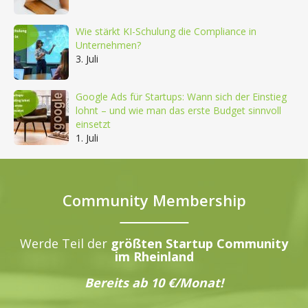
Wie stärkt KI-Schulung die Compliance in
Unternehmen?
3. Juli
Google Ads für Startups: Wann sich der Einstieg
lohnt – und wie man das erste Budget sinnvoll
einsetzt
1. Juli
Community Membership
Werde Teil der
größten Startup Community
im Rheinland
Bereits ab 10 €/Monat!