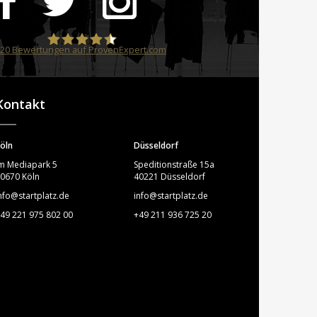
20
Bewertungen auf ProvenExpert.com
STARTPLATZ
Kontakt
öln
Düsseldorf
m Mediapark 5
Speditionstraße 15a
0670 Köln
40221 Düsseldorf
nfo@startplatz.de
info@startplatz.de
49 221 975 802 00
+49 211 936 725 20