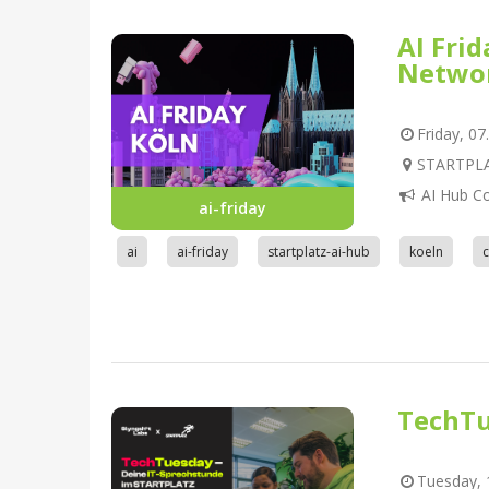
AI Fri
Netwo
Friday, 07
STARTPLAT
AI Hub C
ai-friday
ai
ai-friday
startplatz-ai-hub
koeln
TechTu
Tuesday, 1