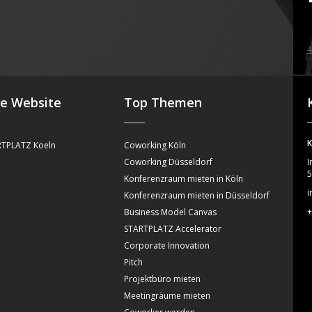
4
se Website
Top Themen
K
TPLATZ Koeln
Coworking Köln
Coworking Düsseldorf
I
5
Konferenzraum mieten in Köln
i
Konferenzraum mieten in Düsseldorf
+
Business Model Canvas
STARTPLATZ Accelerator
Corporate Innovation
Pitch
Projektbüro mieten
Meetingräume mieten