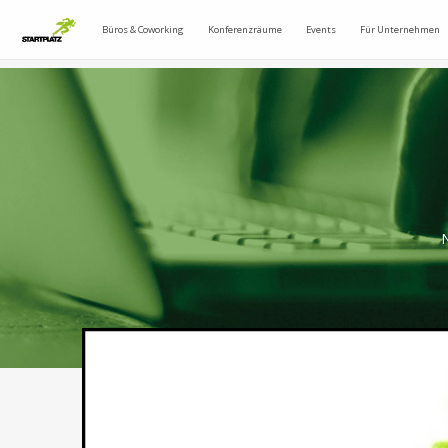
Büros & Coworking
Konferenzräume
Events
Für Unternehmen
N