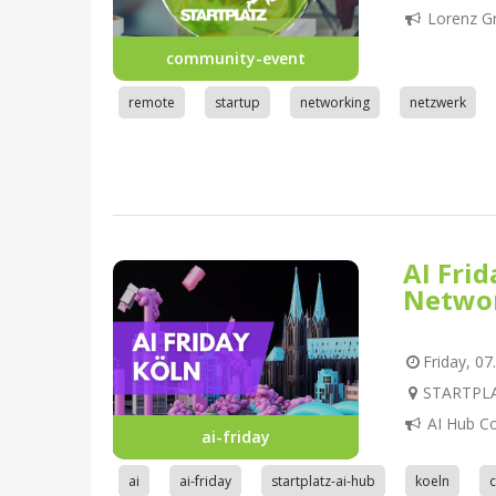
Lorenz G
community-event
remote
startup
networking
netzwerk
AI Fri
Netwo
Friday, 07
STARTPLAT
AI Hub C
ai-friday
ai
ai-friday
startplatz-ai-hub
koeln