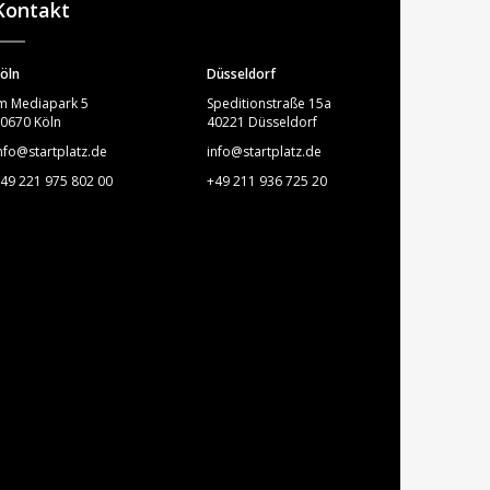
Kontakt
öln
Düsseldorf
m Mediapark 5
Speditionstraße 15a
0670 Köln
40221 Düsseldorf
nfo@startplatz.de
info@startplatz.de
49 221 975 802 00
+49 211 936 725 20