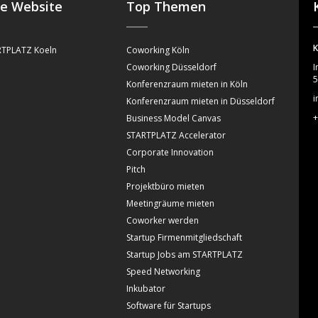
se Website
Top Themen
K
TPLATZ Koeln
Coworking Köln
Coworking Düsseldorf
I
5
Konferenzraum mieten in Köln
i
Konferenzraum mieten in Düsseldorf
+
Business Model Canvas
STARTPLATZ Accelerator
Corporate Innovation
Pitch
Projektbüro mieten
Meetingräume mieten
Coworker werden
Startup Firmenmitgliedschaft
Startup Jobs am STARTPLATZ
Speed Networking
Inkubator
Software für Startups