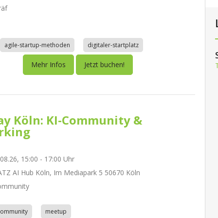
räf
agile-startup-methoden
digitaler-startplatz
Mehr Infos
Jetzt buchen!
day Köln: KI-Community &
rking
.08.26, 15:00 - 17:00 Uhr
Z AI Hub Köln, Im Mediapark 5 50670 Köln
ommunity
community
meetup