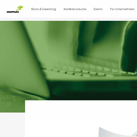
Büros & Coworking
Konferenzräume
Events
Für Unternehmen
N