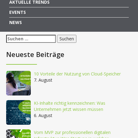
AKTUELLE TRENDS
EVENTS
NEWS
Suchen
nach:
Neueste Beiträge
10 Vorteile der Nutzung von Cloud-Speicher
7. August
KI-Inhalte richtig kennzeichnen: Was
Unternehmen jetzt wissen müssen
6. August
Vom MVP zur professionellen digitalen