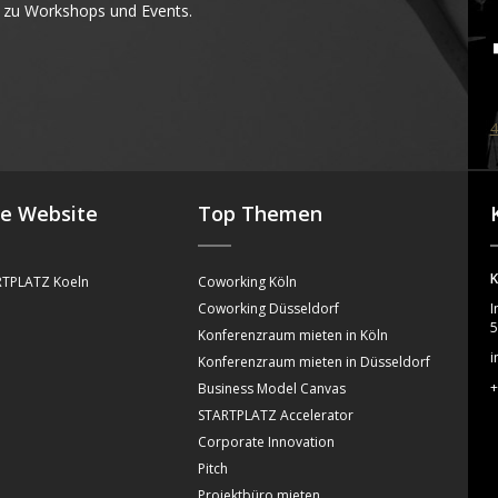
 zu Workshops und Events.
4
se Website
Top Themen
K
TPLATZ Koeln
Coworking Köln
Coworking Düsseldorf
I
5
Konferenzraum mieten in Köln
i
Konferenzraum mieten in Düsseldorf
+
Business Model Canvas
STARTPLATZ Accelerator
Corporate Innovation
Pitch
Projektbüro mieten