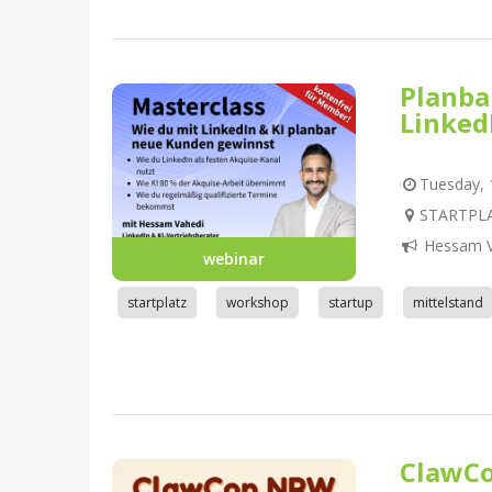
Planba
Linked
Tuesday, 1
STARTPLA
Hessam V
webinar
startplatz
workshop
startup
mittelstand
ClawC