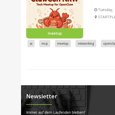
Tuesday, 1
STARTPLA
meetup
ai
mcp
meetup
networking
opencl
Newsletter
Immer auf dem Laufenden bleiben?