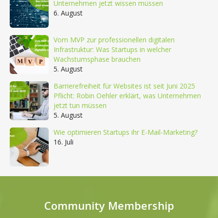
Unternehmen jetzt wissen müssen
6. August
Vom MVP zur professionellen digitalen
Infrastruktur: Was Startups in welcher
Wachstumsphase brauchen
5. August
Barrierefreiheit für Websites ist seit Juni 2025
Pflicht: Robin Oehler erklärt, was Unternehmen
jetzt tun müssen
5. August
Wie optimieren Startups ihr E-Mail-Marketing?
16. Juli
Community Membership