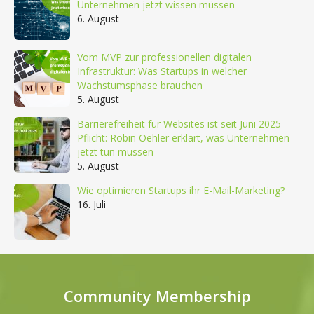
Unternehmen jetzt wissen müssen
6. August
Vom MVP zur professionellen digitalen
Infrastruktur: Was Startups in welcher
Wachstumsphase brauchen
5. August
Barrierefreiheit für Websites ist seit Juni 2025
Pflicht: Robin Oehler erklärt, was Unternehmen
jetzt tun müssen
5. August
Wie optimieren Startups ihr E-Mail-Marketing?
16. Juli
Community Membership