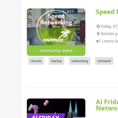
Speed 
Friday, 07
Remote pe
Lorenz G
community-event
remote
startup
networking
netzwerk
AI Fri
Netwo