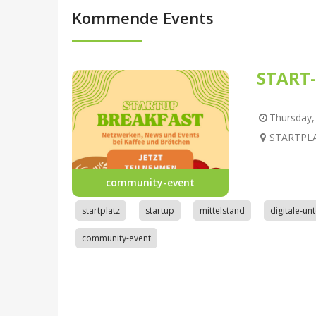
Kommende Events
START-
Thursday, 
STARTPLAT
community-event
startplatz
startup
mittelstand
digitale-u
community-event