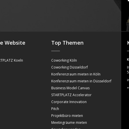
4
se Website
Top Themen
K
TPLATZ Koeln
Coworking Köln
Coworking Düsseldorf
I
5
Konferenzraum mieten in Köln
i
Konferenzraum mieten in Düsseldorf
+
Business Model Canvas
STARTPLATZ Accelerator
Corporate Innovation
Pitch
Projektbüro mieten
Meetingräume mieten