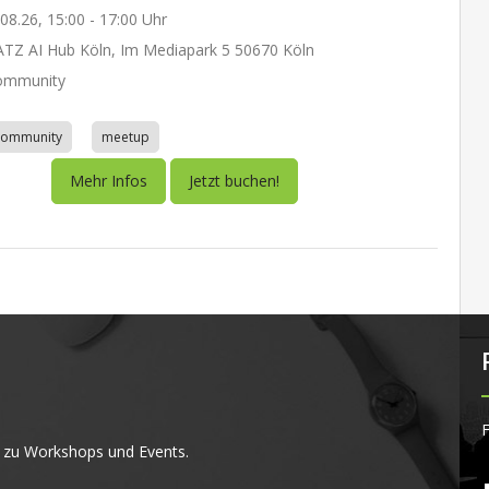
.08.26, 15:00 - 17:00 Uhr
Z AI Hub Köln, Im Mediapark 5 50670 Köln
ommunity
community
meetup
Mehr Infos
Jetzt buchen!
F
 zu Workshops und Events.