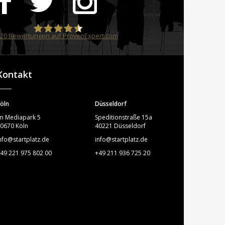
20
Bewertungen auf ProvenExpert.com
STARTPLATZ
Kontakt
öln
Düsseldorf
m Mediapark 5
Speditionstraße 15a
0670 Köln
40221 Düsseldorf
nfo@startplatz.de
info@startplatz.de
49 221 975 802 00
+49 211 936 725 20