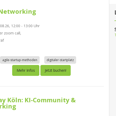
Networking
.08.26, 12:00 - 13:00 Uhr
r zoom call,
räf
agile-startup-methoden
digitaler-startplatz
Mehr Infos
Jetzt buchen!
day Köln: KI-Community &
rking