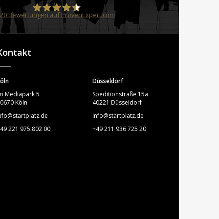
20
Bewertungen auf ProvenExpert.com
STARTPLATZ
Kontakt
öln
Düsseldorf
m Mediapark 5
Speditionstraße 15a
0670 Köln
40221 Düsseldorf
nfo@startplatz.de
info@startplatz.de
49 221 975 802 00
+49 211 936 725 20