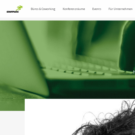
Büros & Coworking
Konferenzräume
Events
Für Unternehmen
N