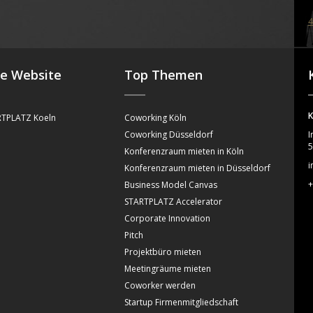
4
se Website
Top Themen
K
TPLATZ Koeln
Coworking Köln
Coworking Düsseldorf
I
5
Konferenzraum mieten in Köln
i
Konferenzraum mieten in Düsseldorf
+
Business Model Canvas
STARTPLATZ Accelerator
Corporate Innovation
Pitch
Projektbüro mieten
Meetingräume mieten
Coworker werden
Startup Firmenmitgliedschaft