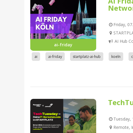
AI Fri
Netwo
Friday, 07
STARTPLAT
AI Hub C
ai-friday
ai
ai-friday
startplatz-ai-hub
koeln
TechTu
Tuesday, 1
Remote, I