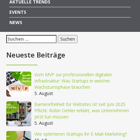
AKTUELLE TRENDS
EVENTS
NEWS
Suchen
nach:
Neueste Beiträge
Vom MVP zur professionellen digitalen
Infrastruktur: Was Startups in welcher
Wachstumsphase brauchen
5. August
Barrierefreiheit für Websites ist seit Juni 2025
Pflicht: Robin Oehler erklärt, was Unternehmen
jetzt tun müssen
5. August
Wie optimieren Startups ihr E-Mail-Marketing?