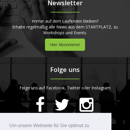
Newsletter
Immer auf dem Laufenden bleiben?
Erhalte regelmäßig alle News aus dem STARTPLATZ, zu
Workshops und Events.
Hier Abonnieren
Folge uns
Folge uns auf Facebook, Twitter oder Instagram
420
Bewertungen auf ProvenExpert.com
Um unsere Webseite für Sie optimal zu