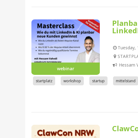
Planba
Linked
Tuesday, 1
STARTPLA
Hessam V
webinar
startplatz
workshop
startup
mittelstand
ClawC