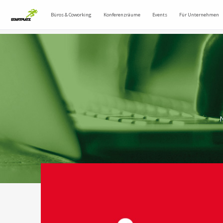
Büros & Coworking
Konferenzräume
Events
Für Unternehmen
N