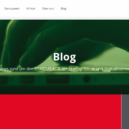
Startupwelt
AI Hub
Über uns
Blog
Blog
ews rund um den STARTPLATZ, die Startup-Szene und Digitaltheme