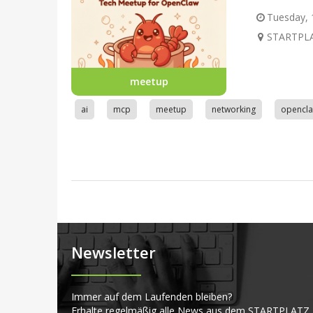
Tuesday, 1
STARTPLA
meetup
ai
mcp
meetup
networking
opencl
Newsletter
Immer auf dem Laufenden bleiben?
Erhalte regelmäßig alle News aus dem STARTPLATZ,