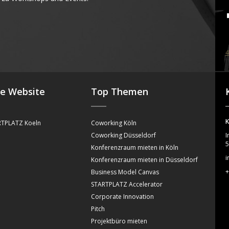
4
se Website
Top Themen
K
TPLATZ Koeln
Coworking Köln
Coworking Düsseldorf
I
5
Konferenzraum mieten in Köln
i
Konferenzraum mieten in Düsseldorf
+
Business Model Canvas
STARTPLATZ Accelerator
Corporate Innovation
Pitch
Projektbüro mieten