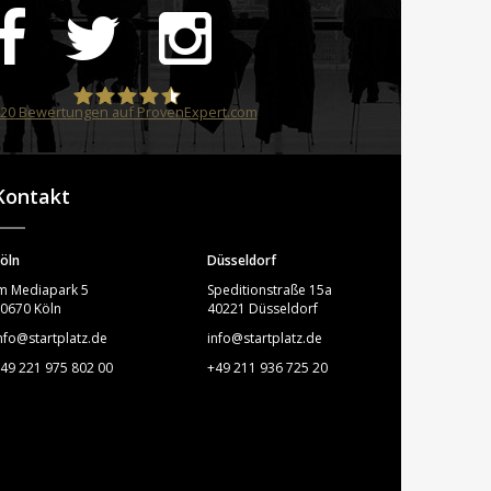
20
Bewertungen auf ProvenExpert.com
STARTPLATZ
Kontakt
öln
Düsseldorf
m Mediapark 5
Speditionstraße 15a
0670 Köln
40221 Düsseldorf
nfo@startplatz.de
info@startplatz.de
49 221 975 802 00
+49 211 936 725 20