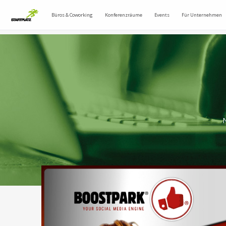
Büros & Coworking
Konferenzräume
Events
Für Unternehmen
N