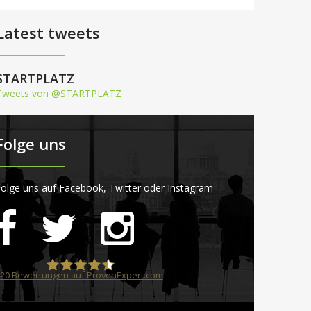
Latest tweets
STARTPLATZ
Tweets von @STARTPLATZ
Folge uns
olge uns auf Facebook, Twitter oder Instagram
20
Bewertungen auf ProvenExpert.com
STARTPLATZ