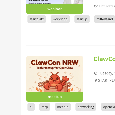
Hessam V
webinar
startplatz
workshop
startup
mittelstand
ClawC
Tuesday, 1
STARTPLA
meetup
ai
mcp
meetup
networking
opencl