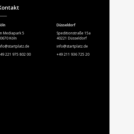
Kontakt
öln
Düsseldorf
m Mediapark 5
Speditionstraße 15a
0670 Köln
40221 Düsseldorf
nfo@startplatz.de
info@startplatz.de
49 221 975 802 00
+49 211 936 725 20