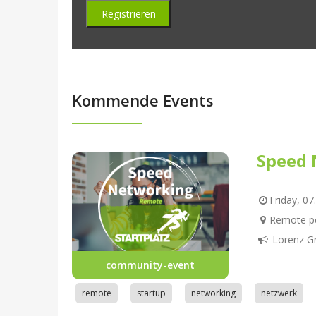
Kommende Events
Speed 
Friday, 07
Remote pe
Lorenz G
community-event
remote
startup
networking
netzwerk