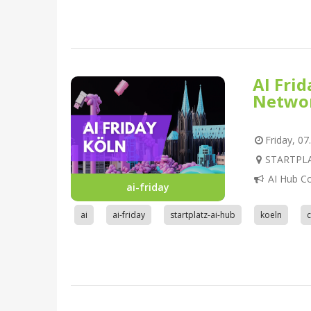
AI Fri
Netwo
Friday, 07
STARTPLAT
AI Hub C
ai-friday
ai
ai-friday
startplatz-ai-hub
koeln