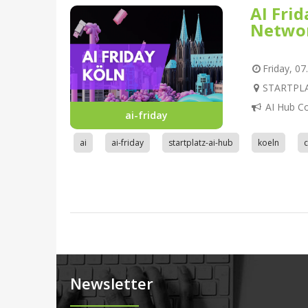
AI Fri
Netwo
Friday, 07
STARTPLAT
AI Hub C
ai-friday
ai
ai-friday
startplatz-ai-hub
koeln
Newsletter