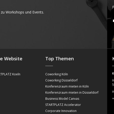
F
 zu Workshops und Events.
4
se Website
Top Themen
K
TPLATZ Koeln
Coworking Köln
Coworking Düsseldorf
I
5
Konferenzraum mieten in Köln
i
Konferenzraum mieten in Düsseldorf
+
Business Model Canvas
STARTPLATZ Accelerator
Corporate Innovation