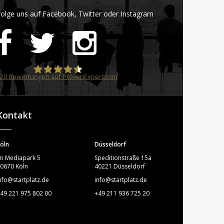
olge uns auf Facebook, Twitter oder Instagram
20
Bewertungen auf ProvenExpert.com
STARTPLATZ
Kontakt
öln
Düsseldorf
m Mediapark 5
Speditionstraße 15a
0670 Köln
40221 Düsseldorf
nfo@startplatz.de
info@startplatz.de
49 221 975 802 00
+49 211 936 725 20