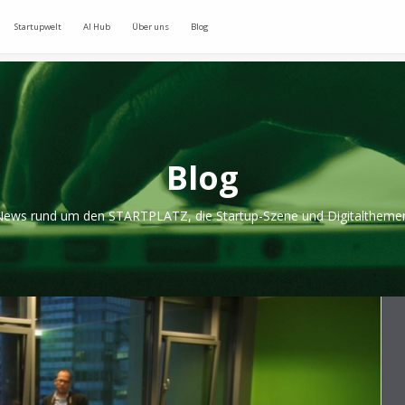
Startupwelt
AI Hub
Über uns
Blog
Blog
ews rund um den STARTPLATZ, die Startup-Szene und Digitaltheme