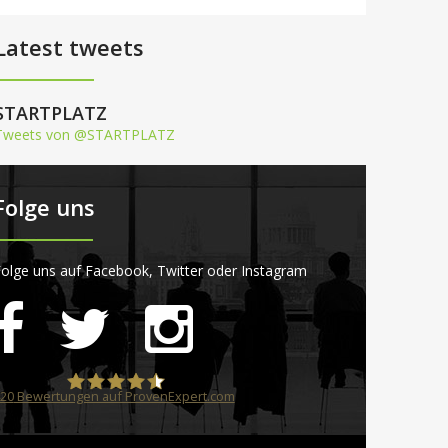
Latest tweets
STARTPLATZ
Tweets von @STARTPLATZ
Folge uns
olge uns auf Facebook, Twitter oder Instagram
20
Bewertungen auf ProvenExpert.com
STARTPLATZ