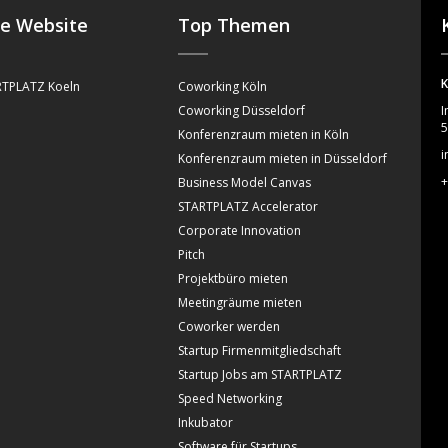
se Website
Top Themen
K
TPLATZ Koeln
Coworking Köln
Coworking Düsseldorf
I
5
Konferenzraum mieten in Köln
i
Konferenzraum mieten in Düsseldorf
+
Business Model Canvas
STARTPLATZ Accelerator
Corporate Innovation
Pitch
Projektbüro mieten
Meetingräume mieten
Coworker werden
Startup Firmenmitgliedschaft
Startup Jobs am STARTPLATZ
Speed Networking
Inkubator
Software für Startups