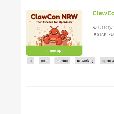
ClawC
Tuesday, 1
STARTPLA
meetup
ai
mcp
meetup
networking
opencl