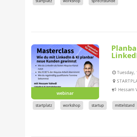
startplatz
workshop
sprechstunde
Planba
Linked
Tuesday, 1
STARTPLA
Hessam V
webinar
startplatz
workshop
startup
mittelstand