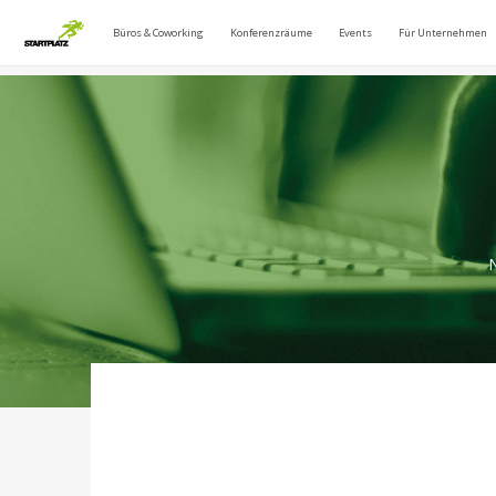
Büros & Coworking
Konferenzräume
Events
Für Unternehmen
N