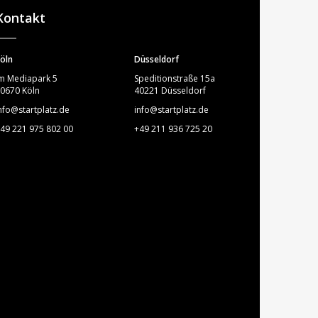
Kontakt
öln
Düsseldorf
m Mediapark 5
Speditionstraße 15a
0670 Köln
40221 Düsseldorf
nfo@startplatz.de
info@startplatz.de
49 221 975 802 00
+49 211 936 725 20