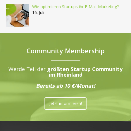
Wie optimieren Startups ihr E-Mail-Marketing?
16. Juli
Community Membership
Werde Teil der
größten Startup Community
im Rheinland
Bereits ab 10 €/Monat!
Jetzt informieren!