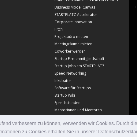
+
Business Model Canvas
STARTPLATZ Accelerator
Corporate Innovation
Pitch
Projektbüro mieten
Meetingräume mieten
Coworker werden
Startup Firmenmitgliedschaft
Startup Jobs am STARTPLATZ
Speed Networking
Inkubator
Software für Startups
Startup Wiki
Sprechstunden
Mentorinnen und Mentoren
laufend verbessern zu können, verwenden wir Cookies. Durch di
© Copyright Startplatz 2026
mationen zu Cookies erhalten Sie in unserer Datenschutzerklä