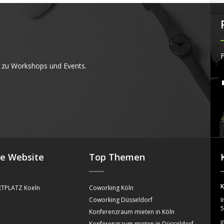
F
 zu Workshops und Events.
4
se Website
Top Themen
K
TPLATZ Koeln
Coworking Köln
Coworking Düsseldorf
I
5
Konferenzraum mieten in Köln
i
Konferenzraum mieten in Düsseldorf