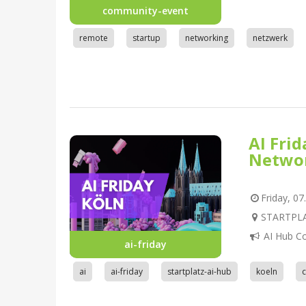
community-event
remote
startup
networking
netzwerk
AI Fri
Netwo
Friday, 07
STARTPLAT
AI Hub C
ai-friday
ai
ai-friday
startplatz-ai-hub
koeln