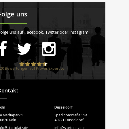
Folge uns
olge uns auf Facebook, Twitter oder Instagram
20
Bewertungen auf ProvenExpert.com
STARTPLATZ
Kontakt
öln
Düsseldorf
m Mediapark 5
Speditionstraße 15a
0670 Köln
40221 Düsseldorf
nfo@startplatz.de
info@startplatz.de