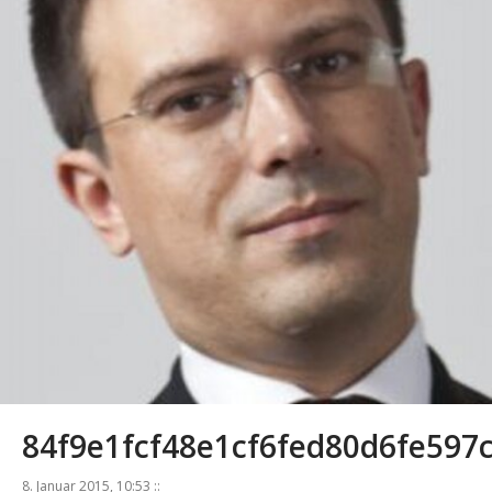
84f9e1fcf48e1cf6fed80d6fe597
8. Januar 2015, 10:53 ::