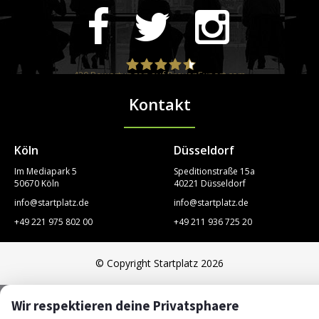
420
Bewertungen auf ProvenExpert.com
Kontakt
STARTPLATZ
Köln
Düsseldorf
Im Mediapark 5
Speditionstraße 15a
50670 Köln
40221 Düsseldorf
info@startplatz.de
info@startplatz.de
+49 221 975 802 00
+49 211 936 725 20
© Copyright Startplatz 2026
Wir respektieren deine Privatsphaere